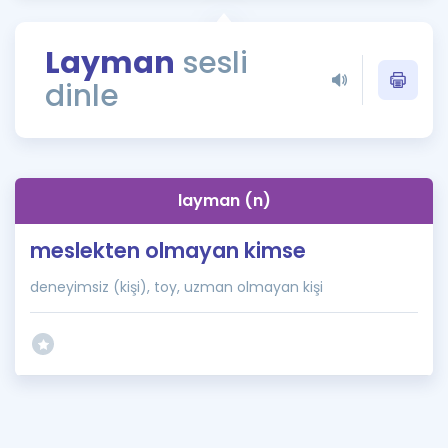
Puan Hesaplama
Layman
sesli
Rehberlik Aracı
dinle
ÖSYM Sınav Takvimi
Kampanyalar
Blog
layman (n)
İngilizce Gramer
meslekten olmayan kimse
deneyimsiz (kişi), toy, uzman olmayan kişi