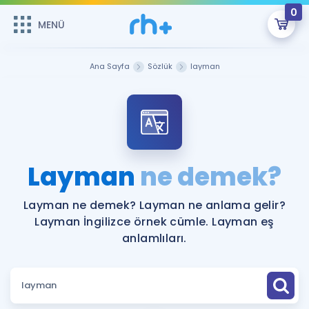
0
MENÜ
MENÜ
Üye Girişi
Ana Sayfa
Sözlük
layman
Online Dersler
Sepetin Şu An Boş.
Çalışma Paketleri
Remzi Hoca ile seni sınava hazırlayacak onlarca eğitim seni
bekliyor!
Kitaplar ve Kaynaklar
GİRİŞ YAP
Layman
ne demek?
Katılımcı Görüşleri
Şifremi Hatırlamıyorum
Layman ne demek? Layman ne anlama gelir?
Layman İngilizce örnek cümle. Layman eş
ÜYE DEĞİLİM
Faydalı Araçlar
anlamlıları.
Ücretsiz Kaynaklar
Blog
İngilizce Gramer
Hakkımızda
Kariyer
Sözlük
Soru & Cevap
İletişim