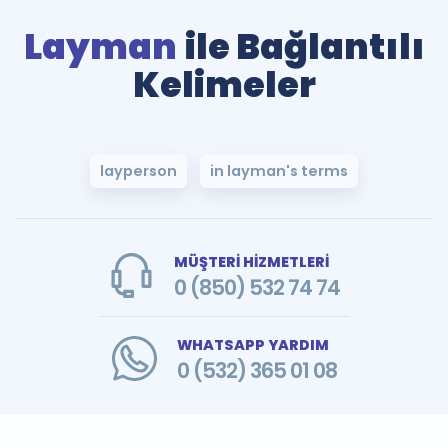
Layman
ile Bağlantılı
Kelimeler
layperson
in layman's terms
MÜŞTERİ HİZMETLERİ
0 (850) 532 74 74
WHATSAPP YARDIM
0 (532) 365 01 08