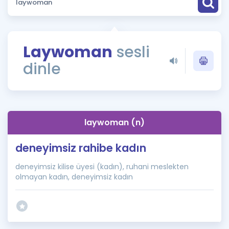
Puan Hesaplama
Rehberlik Aracı
Laywoman
sesli
ÖSYM Sınav Takvimi
dinle
Kampanyalar
Blog
laywoman (n)
İngilizce Gramer
deneyimsiz rahibe kadın
deneyimsiz kilise üyesi (kadın), ruhani meslekten
olmayan kadın, deneyimsiz kadın