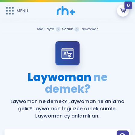
0
MENÜ
MENÜ
Üye Girişi
Ana Sayfa
Sözlük
laywoman
Online Dersler
Sepetin Şu An Boş.
Çalışma Paketleri
Remzi Hoca ile seni sınava hazırlayacak onlarca eğitim seni
bekliyor!
Kitaplar ve Kaynaklar
GİRİŞ YAP
Laywoman
ne
Katılımcı Görüşleri
demek?
Şifremi Hatırlamıyorum
ÜYE DEĞİLİM
Faydalı Araçlar
Laywoman ne demek? Laywoman ne anlama
gelir? Laywoman İngilizce örnek cümle.
Ücretsiz Kaynaklar
Blog
İngilizce Gramer
Laywoman eş anlamlıları.
Hakkımızda
Kariyer
Sözlük
Soru & Cevap
İletişim