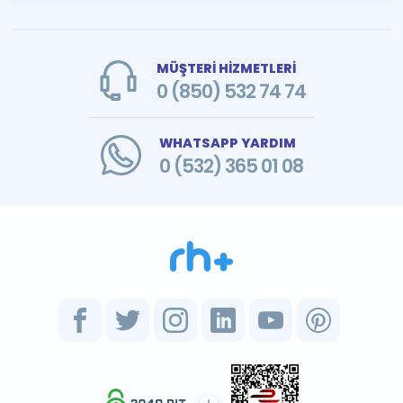
MÜŞTERİ HİZMETLERİ
0 (850) 532 74 74
WHATSAPP YARDIM
0 (532) 365 01 08