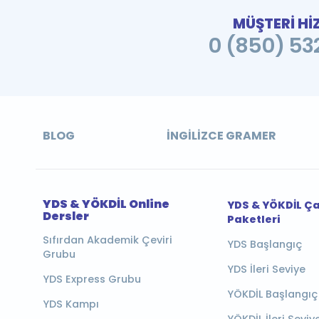
MÜŞTERİ Hİ
0 (850) 532
BLOG
İNGILIZCE GRAMER
YDS & YÖKDİL Online
YDS & YÖKDİL Ç
Dersler
Paketleri
Sıfırdan Akademik Çeviri
YDS Başlangıç
Grubu
YDS İleri Seviye
YDS Express Grubu
YÖKDİL Başlangıç
YDS Kampı