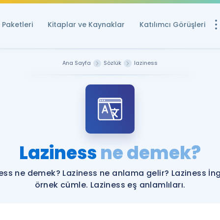
Paketleri
Kitaplar ve Kaynaklar
Katılımcı Görüşleri
Ücretsiz Kayna
Ana Sayfa
Sözlük
laziness
YDS ve YÖKDİL içi
Sözlük
İngilizce Sınavları
Puan Hesapla
Laziness
ne demek?
YDS ve YÖKDİL P
Remz
Rehberlik Aracı
ess ne demek? Laziness ne anlama gelir? Laziness İng
YDS ve YÖKDİL'e H
örnek cümle. Laziness eş anlamlıları.
ÖSYM Sınav Ta
Tüm ÖSYM Sınavl