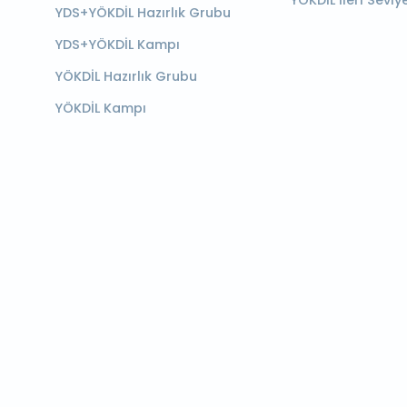
YÖKDİL İleri Seviy
YDS+YÖKDİL Hazırlık Grubu
YDS+YÖKDİL Kampı
YÖKDİL Hazırlık Grubu
YÖKDİL Kampı