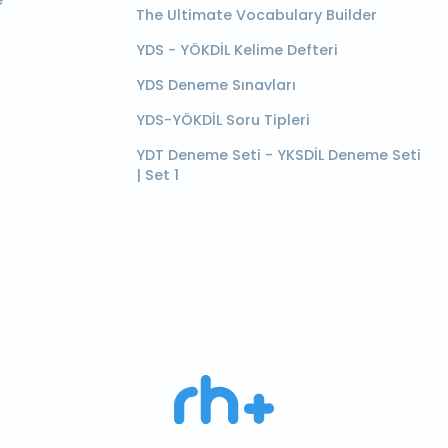
e
The Ultimate Vocabulary Builder
YDS - YÖKDİL Kelime Defteri
YDS Deneme Sınavları
YDS-YÖKDİL Soru Tipleri
YDT Deneme Seti - YKSDİL Deneme Seti
| Set 1