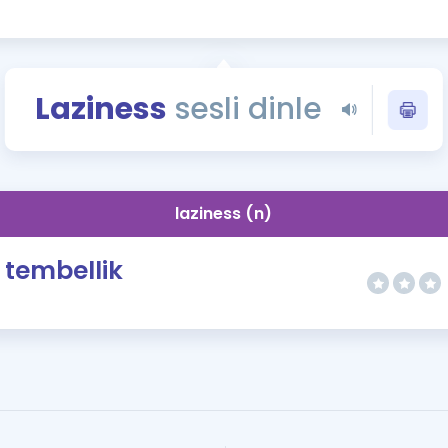
Kampanyalar
Eğitim ve Kitaplar
Blog
Laziness
sesli dinle
YDS - YÖKDİL Tüm S
İngilizce Gram
İngilizce Gramer
laziness (n)
tembellik