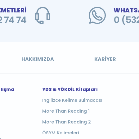
ZMETLERİ
WHATSA
 74 74
0 (53
HAKKIMIZDA
KARIYER
alışma
YDS & YÖKDİL Kitapları
İngilizce Kelime Bulmacası
More Than Reading 1
More Than Reading 2
ÖSYM Kelimeleri