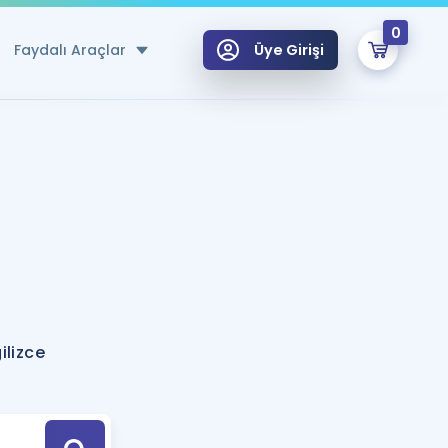
0
Faydalı Araçlar
Üye Girişi
klar
n Ücretsiz Kaynaklar
 için Özel Sözlük
Sepetin Şu An Boş.
ma
uan Hesaplama Aracı
i Hoca ile seni sınava hazırlayacak onlarca eğitim seni bekliyor!
Şifremi Hatırlamıyorum
GİRİŞ YAP
ilizce
azırlananlar için Öneriler
kvimi
ÜYE DEĞİLİM
arı Tek Takvimde