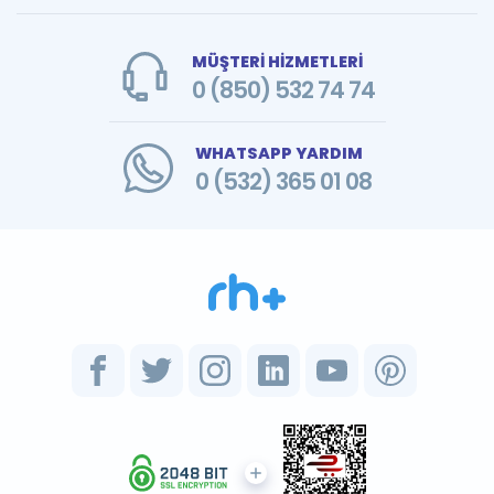
MÜŞTERİ HİZMETLERİ
0 (850) 532 74 74
WHATSAPP YARDIM
0 (532) 365 01 08