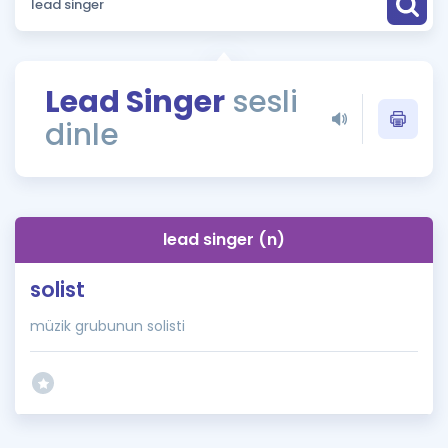
Puan Hesaplama
Rehberlik Aracı
Lead Singer
sesli
ÖSYM Sınav Takvimi
dinle
Kampanyalar
Blog
lead singer (n)
İngilizce Gramer
solist
müzik grubunun solisti