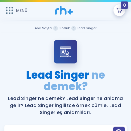
0
MENÜ
MENÜ
Üye Girişi
Ana Sayfa
Sözlük
lead singer
Online Dersler
Sepetin Şu An Boş.
Çalışma Paketleri
Remzi Hoca ile seni sınava hazırlayacak onlarca eğitim seni
bekliyor!
Kitaplar ve Kaynaklar
GİRİŞ YAP
Lead Singer
ne
Katılımcı Görüşleri
demek?
Şifremi Hatırlamıyorum
ÜYE DEĞİLİM
Faydalı Araçlar
Lead Singer ne demek? Lead Singer ne anlama
gelir? Lead Singer İngilizce örnek cümle. Lead
Ücretsiz Kaynaklar
Blog
İngilizce Gramer
Singer eş anlamlıları.
Hakkımızda
Kariyer
Sözlük
Soru & Cevap
İletişim