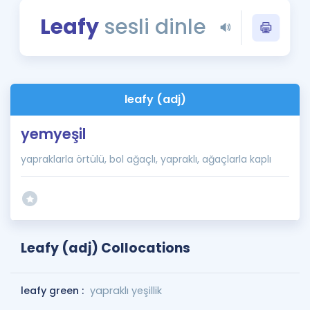
Puan Hesaplama
Leafy
sesli dinle
Rehberlik Aracı
ÖSYM Sınav Takvimi
leafy (adj)
Kampanyalar
yemyeşil
Blog
yapraklarla örtülü, bol ağaçlı, yapraklı, ağaçlarla kaplı
İngilizce Gramer
Leafy (adj) Collocations
leafy green :
yapraklı yeşillik