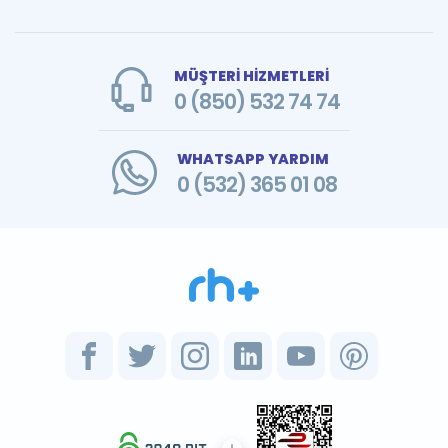
MÜŞTERİ HİZMETLERİ
0 (850) 532 74 74
WHATSAPP YARDIM
0 (532) 365 01 08