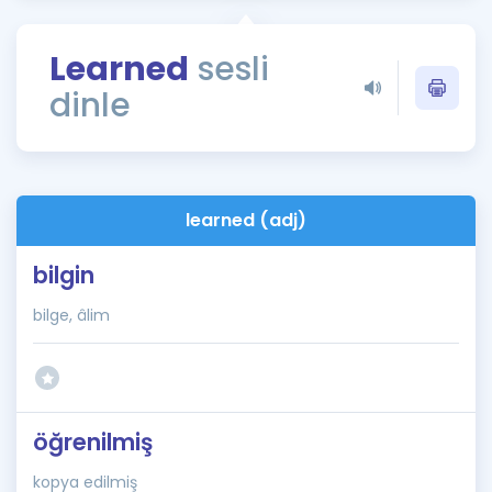
Puan Hesaplama
Learned
sesli
Rehberlik Aracı
dinle
ÖSYM Sınav Takvimi
Kampanyalar
Blog
learned (adj)
İngilizce Gramer
bilgin
bilge, âlim
öğrenilmiş
kopya edilmiş