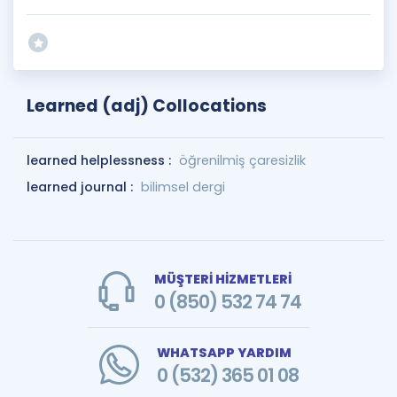
Learned (adj) Collocations
learned helplessness :
öğrenilmiş çaresizlik
learned journal :
bilimsel dergi
MÜŞTERİ HİZMETLERİ
0 (850) 532 74 74
WHATSAPP YARDIM
0 (532) 365 01 08