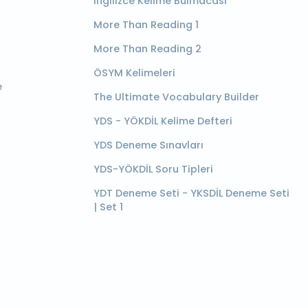
İngilizce Kelime Bulmacası
More Than Reading 1
More Than Reading 2
ÖSYM Kelimeleri
e
The Ultimate Vocabulary Builder
YDS - YÖKDİL Kelime Defteri
YDS Deneme Sınavları
YDS-YÖKDİL Soru Tipleri
YDT Deneme Seti - YKSDİL Deneme Seti
| Set 1