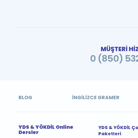
MÜŞTERİ Hİ
0 (850) 532
BLOG
İNGILIZCE GRAMER
YDS & YÖKDİL Online
YDS & YÖKDİL Ç
Dersler
Paketleri