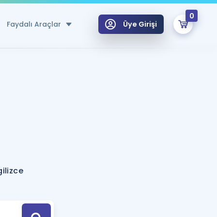
0
Faydalı Araçlar
Üye Girişi
klar
n Ücretsiz Kaynaklar
 için Özel Sözlük
Sepetin Şu An Boş.
ma
uan Hesaplama Aracı
i Hoca ile seni sınava hazırlayacak onlarca eğitim seni bekliyor!
Şifremi Hatırlamıyorum
GİRİŞ YAP
ilizce
azırlananlar için Öneriler
kvimi
ÜYE DEĞİLİM
arı Tek Takvimde