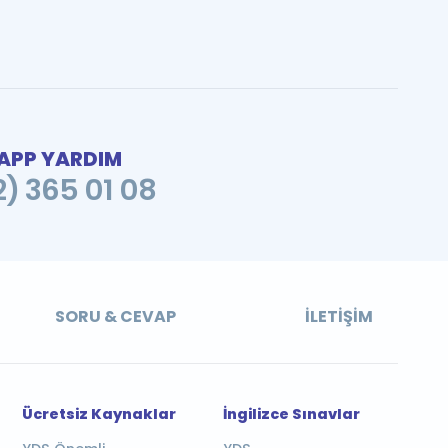
PP YARDIM
2) 365 01 08
SORU & CEVAP
İLETIŞIM
Ücretsiz Kaynaklar
İngilizce Sınavlar