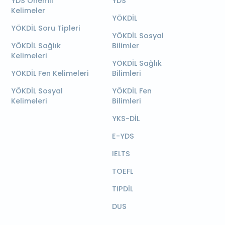
YDS Önemli
YDS
Kelimeler
YÖKDİL
YÖKDİL Soru Tipleri
YÖKDİL Sosyal
YÖKDİL Sağlık
Bilimler
Kelimeleri
YÖKDİL Sağlık
YÖKDİL Fen Kelimeleri
Bilimleri
YÖKDİL Sosyal
YÖKDİL Fen
Kelimeleri
Bilimleri
YKS-DİL
E-YDS
IELTS
TOEFL
TIPDİL
DUS