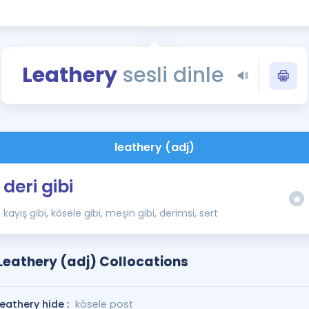
Kampanyalar
Eğitim ve Kitaplar
Blog
Leathery
sesli dinle
YDS - YÖKDİL Tüm S
İngilizce Gram
İngilizce Gramer
leathery (adj)
deri gibi
kayış gibi, kösele gibi, meşin gibi, derimsi, sert
Leathery (adj) Collocations
leathery hide :
kösele post