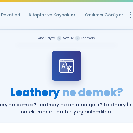
Paketleri
Kitaplar ve Kaynaklar
Katılımcı Görüşleri
Ücretsiz Kayna
Ana Sayfa
Sözlük
leathery
YDS ve YÖKDİL içi
Sözlük
İngilizce Sınavları
Puan Hesapla
Leathery
ne demek?
YDS ve YÖKDİL P
Remz
Rehberlik Aracı
ery ne demek? Leathery ne anlama gelir? Leathery İng
YDS ve YÖKDİL'e H
örnek cümle. Leathery eş anlamlıları.
ÖSYM Sınav Ta
Tüm ÖSYM Sınavl