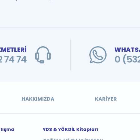
ZMETLERİ
WHATSA
 74 74
0 (53
HAKKIMIZDA
KARIYER
alışma
YDS & YÖKDİL Kitapları