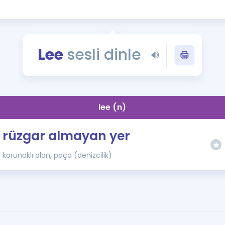
Kampanyalar
Eğitim ve Kitaplar
Blog
Lee
sesli dinle
YDS - YÖKDİL Tüm S
İngilizce Gram
İngilizce Gramer
lee (n)
rüzgar almayan yer
korunaklı alan, poça (denizcilik)