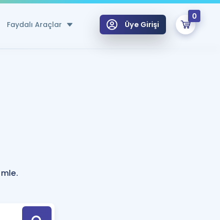
0
Faydalı Araçlar
Üye Girişi
klar
n Ücretsiz Kaynaklar
 için Özel Sözlük
Sepetin Şu An Boş.
ma
uan Hesaplama Aracı
i Hoca ile seni sınava hazırlayacak onlarca eğitim seni bekliyor!
Şifremi Hatırlamıyorum
GİRİŞ YAP
ümle.
azırlananlar için Öneriler
kvimi
ÜYE DEĞİLİM
arı Tek Takvimde