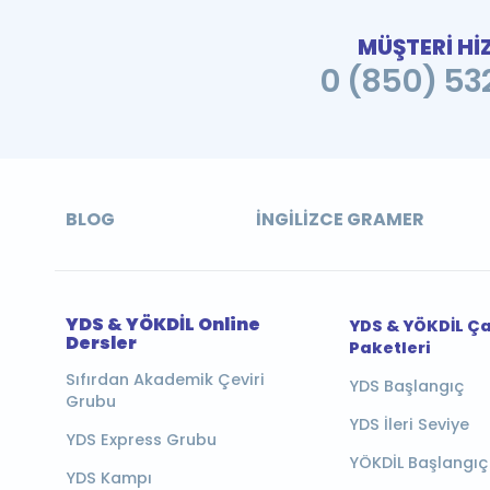
MÜŞTERİ Hİ
0 (850) 532
BLOG
İNGILIZCE GRAMER
YDS & YÖKDİL Online
YDS & YÖKDİL Ç
Dersler
Paketleri
Sıfırdan Akademik Çeviri
YDS Başlangıç
Grubu
YDS İleri Seviye
YDS Express Grubu
YÖKDİL Başlangıç
YDS Kampı