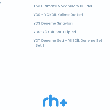
e
The Ultimate Vocabulary Builder
YDS - YÖKDİL Kelime Defteri
YDS Deneme Sınavları
YDS-YÖKDİL Soru Tipleri
YDT Deneme Seti - YKSDİL Deneme Seti
| Set 1