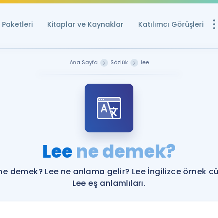
Paketleri
Kitaplar ve Kaynaklar
Katılımcı Görüşleri
Ücretsiz Kayna
Ana Sayfa
Sözlük
lee
YDS ve YÖKDİL içi
Sözlük
İngilizce Sınavları
Puan Hesapla
Lee
ne demek?
YDS ve YÖKDİL P
Remz
Rehberlik Aracı
ne demek? Lee ne anlama gelir? Lee İngilizce örnek c
YDS ve YÖKDİL'e H
Lee eş anlamlıları.
ÖSYM Sınav Ta
Tüm ÖSYM Sınavl