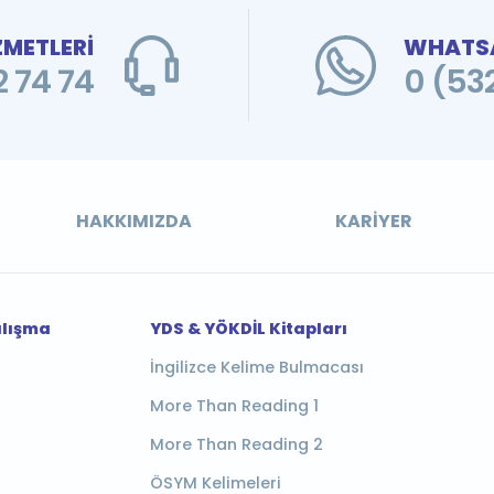
ZMETLERİ
WHATSA
 74 74
0 (53
HAKKIMIZDA
KARIYER
alışma
YDS & YÖKDİL Kitapları
İngilizce Kelime Bulmacası
More Than Reading 1
More Than Reading 2
ÖSYM Kelimeleri