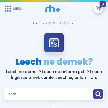
0
MENÜ
MENÜ
Üye Girişi
Ana Sayfa
Sözlük
leech
Online Dersler
Sepetin Şu An Boş.
Çalışma Paketleri
Remzi Hoca ile seni sınava hazırlayacak onlarca eğitim seni
bekliyor!
Kitaplar ve Kaynaklar
GİRİŞ YAP
Leech
ne demek?
Katılımcı Görüşleri
Şifremi Hatırlamıyorum
Leech ne demek? Leech ne anlama gelir? Leech
İngilizce örnek cümle. Leech eş anlamlıları.
ÜYE DEĞİLİM
Faydalı Araçlar
Ücretsiz Kaynaklar
Blog
İngilizce Gramer
Hakkımızda
Kariyer
Sözlük
Soru & Cevap
İletişim