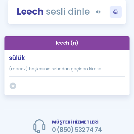
Puan Hesaplama
Leech
sesli dinle
Rehberlik Aracı
ÖSYM Sınav Takvimi
leech (n)
Kampanyalar
sülük
Blog
(mecaz) başkasının sırtından geçinen kimse
İngilizce Gramer
MÜŞTERİ HİZMETLERİ
0 (850) 532 74 74