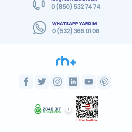
0 (850) 532 74 74
WHATSAPP YARDIM
0 (532) 365 01 08