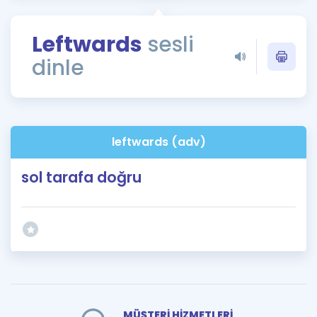
Puan Hesaplama
Leftwards
sesli
Rehberlik Aracı
dinle
ÖSYM Sınav Takvimi
Kampanyalar
Blog
leftwards (adv)
İngilizce Gramer
sol tarafa doğru
MÜŞTERİ HİZMETLERİ