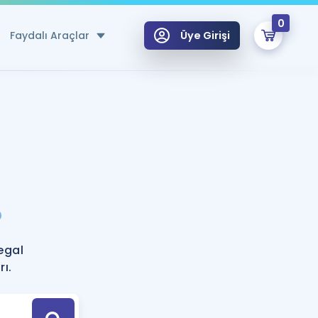
0
Faydalı Araçlar
Üye Girişi
klar
n Ücretsiz Kaynaklar
 için Özel Sözlük
Sepetin Şu An Boş.
ma
?
uan Hesaplama Aracı
i Hoca ile seni sınava hazırlayacak onlarca eğitim seni bekliyor!
Şifremi Hatırlamıyorum
GİRİŞ YAP
egal
azırlananlar için Öneriler
rı.
kvimi
ÜYE DEĞİLİM
arı Tek Takvimde