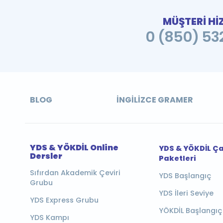
MÜŞTERİ Hİ
0 (850) 532
BLOG
İNGILIZCE GRAMER
YDS & YÖKDİL Online
YDS & YÖKDİL Ç
Dersler
Paketleri
Sıfırdan Akademik Çeviri
YDS Başlangıç
Grubu
YDS İleri Seviye
YDS Express Grubu
YÖKDİL Başlangıç
YDS Kampı