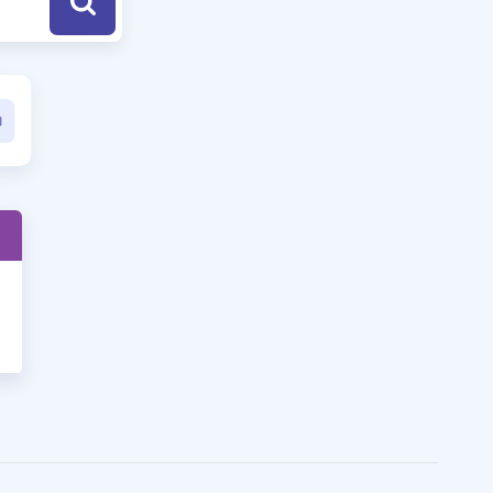
a Özel Fırsatlar
ınavlarla İlgili Haberler
er
 ve Konu Anlatımı