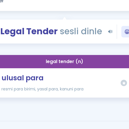
Kampanyalar
Eğitim ve Kitaplar
Blog
Legal Tender
sesli dinle
YDS - YÖKDİL Tüm S
İngilizce Gram
İngilizce Gramer
legal tender (n)
ulusal para
resmi para birimi, yasal para, kanuni para