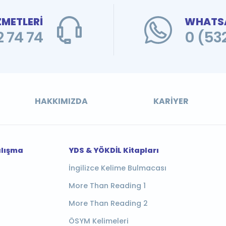
ZMETLERİ
WHATSA
 74 74
0 (53
HAKKIMIZDA
KARIYER
alışma
YDS & YÖKDİL Kitapları
İngilizce Kelime Bulmacası
More Than Reading 1
More Than Reading 2
ÖSYM Kelimeleri