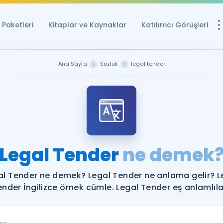
Paketleri
Kitaplar ve Kaynaklar
Katılımcı Görüşleri
Ücretsiz Kayna
Ana Sayfa
Sözlük
legal tender
YDS ve YÖKDİL içi
Sözlük
İngilizce Sınavları
Puan Hesapla
Legal Tender
ne demek
YDS ve YÖKDİL P
Remz
Rehberlik Aracı
al Tender ne demek? Legal Tender ne anlama gelir? L
YDS ve YÖKDİL'e H
nder İngilizce örnek cümle. Legal Tender eş anlamlıla
ÖSYM Sınav Ta
Tüm ÖSYM Sınavl