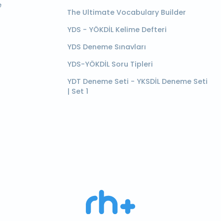
e
The Ultimate Vocabulary Builder
YDS - YÖKDİL Kelime Defteri
YDS Deneme Sınavları
YDS-YÖKDİL Soru Tipleri
YDT Deneme Seti - YKSDİL Deneme Seti
| Set 1