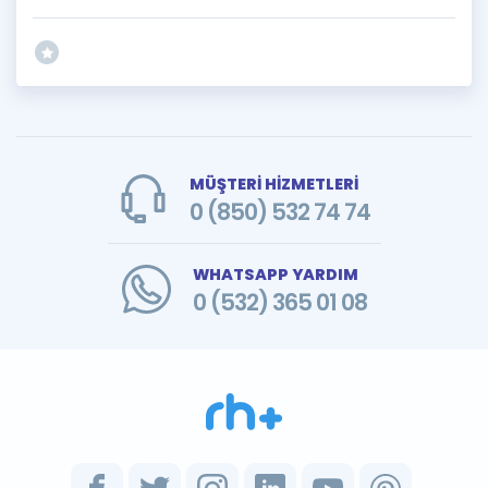
MÜŞTERİ HİZMETLERİ
0 (850) 532 74 74
WHATSAPP YARDIM
0 (532) 365 01 08