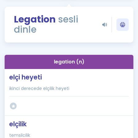
Puan Hesaplama
Legation
sesli
Rehberlik Aracı
dinle
ÖSYM Sınav Takvimi
Kampanyalar
Blog
legation (n)
İngilizce Gramer
elçi heyeti
ikinci derecede elçilik heyeti
elçilik
temsilcilik