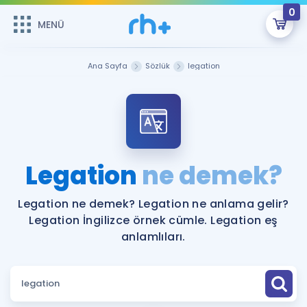
0
MENÜ
MENÜ
Üye Girişi
Ana Sayfa
Sözlük
legation
Online Dersler
Sepetin Şu An Boş.
Çalışma Paketleri
Remzi Hoca ile seni sınava hazırlayacak onlarca eğitim seni
bekliyor!
Kitaplar ve Kaynaklar
GİRİŞ YAP
Legation
ne demek?
Katılımcı Görüşleri
Şifremi Hatırlamıyorum
Legation ne demek? Legation ne anlama gelir?
Legation İngilizce örnek cümle. Legation eş
ÜYE DEĞİLİM
Faydalı Araçlar
anlamlıları.
Ücretsiz Kaynaklar
Blog
İngilizce Gramer
Hakkımızda
Kariyer
Sözlük
Soru & Cevap
İletişim