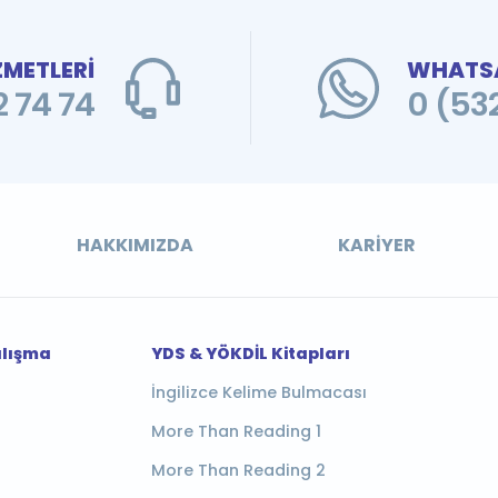
ZMETLERİ
WHATSA
 74 74
0 (53
HAKKIMIZDA
KARIYER
alışma
YDS & YÖKDİL Kitapları
İngilizce Kelime Bulmacası
More Than Reading 1
More Than Reading 2