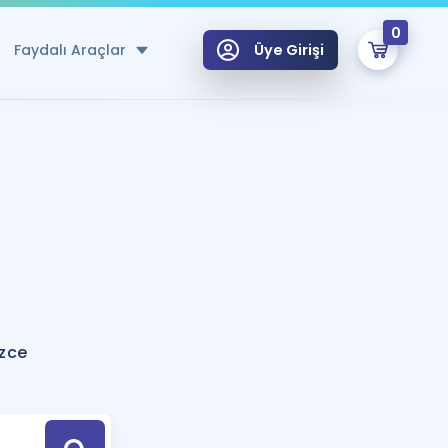
0
Faydalı Araçlar
Üye Girişi
klar
n Ücretsiz Kaynaklar
 için Özel Sözlük
Sepetin Şu An Boş.
ma
uan Hesaplama Aracı
i Hoca ile seni sınava hazırlayacak onlarca eğitim seni bekliyor!
Şifremi Hatırlamıyorum
GİRİŞ YAP
izce
azırlananlar için Öneriler
kvimi
ÜYE DEĞİLİM
arı Tek Takvimde