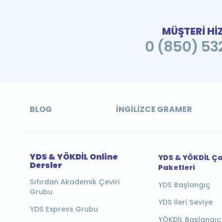
MÜŞTERİ Hİ
0 (850) 532
BLOG
İNGILIZCE GRAMER
YDS & YÖKDİL Online
YDS & YÖKDİL Ç
Dersler
Paketleri
Sıfırdan Akademik Çeviri
YDS Başlangıç
Grubu
YDS İleri Seviye
YDS Express Grubu
YÖKDİL Başlangıç