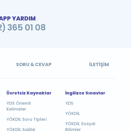
PP YARDIM
2) 365 01 08
SORU & CEVAP
İLETIŞIM
Ücretsiz Kaynaklar
İngilizce Sınavlar
YDS Önemli
YDS
Kelimeler
YÖKDİL
YÖKDİL Soru Tipleri
YÖKDİL Sosyal
YÖKDİL Sağlık
Bilimler