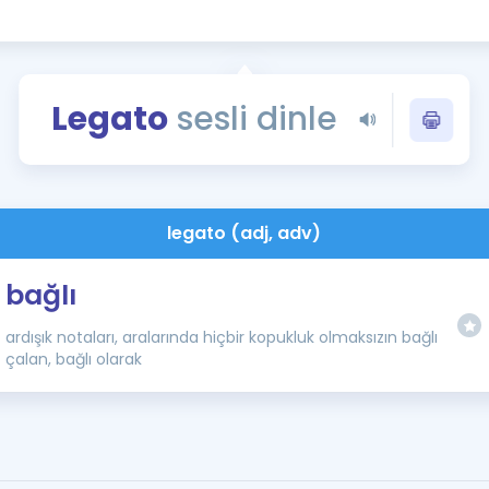
Kampanyalar
Eğitim ve Kitaplar
Blog
Legato
sesli dinle
YDS - YÖKDİL Tüm S
İngilizce Gram
İngilizce Gramer
legato (adj, adv)
bağlı
ardışık notaları, aralarında hiçbir kopukluk olmaksızın bağlı
çalan, bağlı olarak