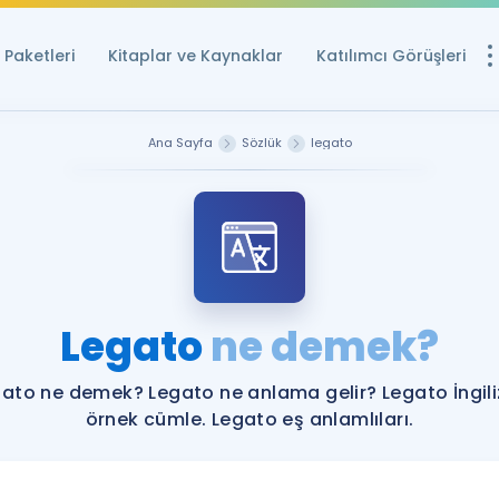
Paketleri
Kitaplar ve Kaynaklar
Katılımcı Görüşleri
Ücretsiz Kayna
Ana Sayfa
Sözlük
legato
YDS ve YÖKDİL içi
Sözlük
İngilizce Sınavları
Puan Hesapla
Legato
ne demek?
YDS ve YÖKDİL P
Remz
Rehberlik Aracı
ato ne demek? Legato ne anlama gelir? Legato İngil
YDS ve YÖKDİL'e H
örnek cümle. Legato eş anlamlıları.
ÖSYM Sınav Ta
Tüm ÖSYM Sınavl