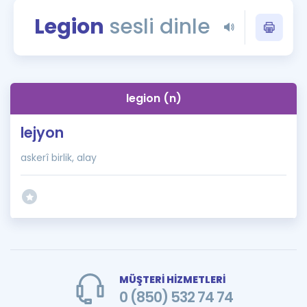
Puan Hesaplama
Legion
sesli dinle
Rehberlik Aracı
ÖSYM Sınav Takvimi
legion (n)
Kampanyalar
lejyon
Blog
askerî birlik, alay
İngilizce Gramer
MÜŞTERİ HİZMETLERİ
0 (850) 532 74 74