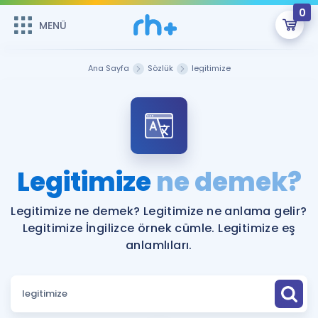
0
MENÜ
MENÜ
Üye Girişi
Ana Sayfa
Sözlük
legitimize
Online Dersler
Sepetin Şu An Boş.
Çalışma Paketleri
Remzi Hoca ile seni sınava hazırlayacak onlarca eğitim seni
bekliyor!
Kitaplar ve Kaynaklar
GİRİŞ YAP
Legitimize
ne demek?
Katılımcı Görüşleri
Şifremi Hatırlamıyorum
Legitimize ne demek? Legitimize ne anlama gelir?
Legitimize İngilizce örnek cümle. Legitimize eş
ÜYE DEĞİLİM
Faydalı Araçlar
anlamlıları.
Ücretsiz Kaynaklar
Blog
İngilizce Gramer
Hakkımızda
Kariyer
Sözlük
Soru & Cevap
İletişim