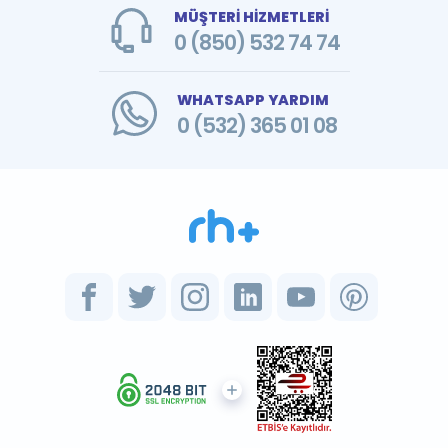
MÜŞTERİ HİZMETLERİ
0 (850) 532 74 74
WHATSAPP YARDIM
0 (532) 365 01 08