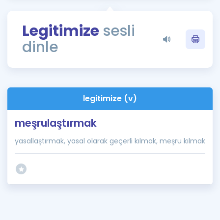
Puan Hesaplama
Legitimize
sesli
Rehberlik Aracı
dinle
ÖSYM Sınav Takvimi
Kampanyalar
Blog
legitimize (v)
İngilizce Gramer
meşrulaştırmak
yasallaştırmak, yasal olarak geçerli kılmak, meşru kılmak