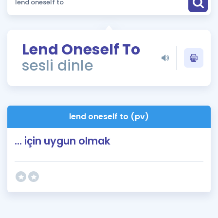
Puan Hesaplama
Rehberlik Aracı
Lend Oneself To
ÖSYM Sınav Takvimi
sesli dinle
Kampanyalar
Blog
lend oneself to (pv)
İngilizce Gramer
... için uygun olmak