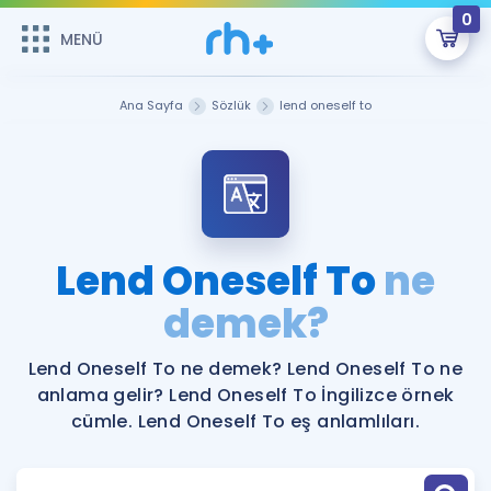
0
MENÜ
MENÜ
Üye Girişi
Ana Sayfa
Sözlük
lend oneself to
Online Dersler
Sepetin Şu An Boş.
Çalışma Paketleri
Remzi Hoca ile seni sınava hazırlayacak onlarca eğitim seni
bekliyor!
Kitaplar ve Kaynaklar
GİRİŞ YAP
Lend Oneself To
ne
Katılımcı Görüşleri
demek?
Şifremi Hatırlamıyorum
ÜYE DEĞİLİM
Faydalı Araçlar
Lend Oneself To ne demek? Lend Oneself To ne
anlama gelir? Lend Oneself To İngilizce örnek
Ücretsiz Kaynaklar
Blog
İngilizce Gramer
cümle. Lend Oneself To eş anlamlıları.
Hakkımızda
Kariyer
Sözlük
Soru & Cevap
İletişim