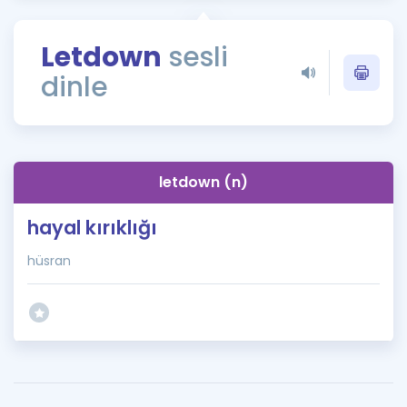
Puan Hesaplama
Letdown
sesli
Rehberlik Aracı
dinle
ÖSYM Sınav Takvimi
Kampanyalar
Blog
letdown (n)
İngilizce Gramer
hayal kırıklığı
hüsran