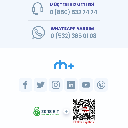
MÜŞTERİ HİZMETLERİ
0 (850) 532 74 74
WHATSAPP YARDIM
0 (532) 365 01 08