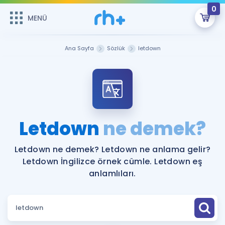
0
MENÜ
MENÜ
Üye Girişi
Ana Sayfa
Sözlük
letdown
Online Dersler
Sepetin Şu An Boş.
Çalışma Paketleri
Remzi Hoca ile seni sınava hazırlayacak onlarca eğitim seni
bekliyor!
Kitaplar ve Kaynaklar
GİRİŞ YAP
Letdown
ne demek?
Katılımcı Görüşleri
Şifremi Hatırlamıyorum
Letdown ne demek? Letdown ne anlama gelir?
Letdown İngilizce örnek cümle. Letdown eş
ÜYE DEĞİLİM
Faydalı Araçlar
anlamlıları.
Ücretsiz Kaynaklar
Blog
İngilizce Gramer
Hakkımızda
Kariyer
Sözlük
Soru & Cevap
İletişim