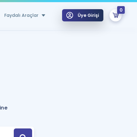
0
Faydalı Araçlar
Üye Girişi
klar
n Ücretsiz Kaynaklar
 için Özel Sözlük
Sepetin Şu An Boş.
ma
uan Hesaplama Aracı
i Hoca ile seni sınava hazırlayacak onlarca eğitim seni bekliyor!
Şifremi Hatırlamıyorum
GİRİŞ YAP
ine
azırlananlar için Öneriler
kvimi
ÜYE DEĞİLİM
arı Tek Takvimde