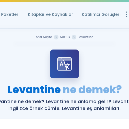
Paketleri
Kitaplar ve Kaynaklar
Katılımcı Görüşleri
Ücretsiz Kayna
Ana Sayfa
Sözlük
Levantine
YDS ve YÖKDİL içi
Sözlük
İngilizce Sınavları
Puan Hesapla
Levantine
ne demek?
YDS ve YÖKDİL P
Remz
Rehberlik Aracı
vantine ne demek? Levantine ne anlama gelir? Levant
YDS ve YÖKDİL'e H
İngilizce örnek cümle. Levantine eş anlamlıları.
ÖSYM Sınav Ta
Tüm ÖSYM Sınavl