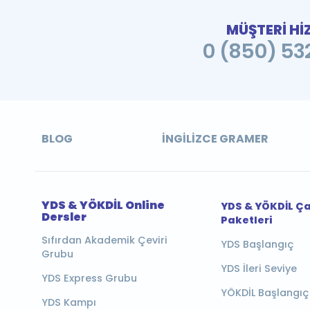
MÜŞTERİ Hİ
0 (850) 532
BLOG
İNGILIZCE GRAMER
YDS & YÖKDİL Online
YDS & YÖKDİL Ç
Dersler
Paketleri
Sıfırdan Akademik Çeviri
YDS Başlangıç
Grubu
YDS İleri Seviye
YDS Express Grubu
YÖKDİL Başlangıç
YDS Kampı