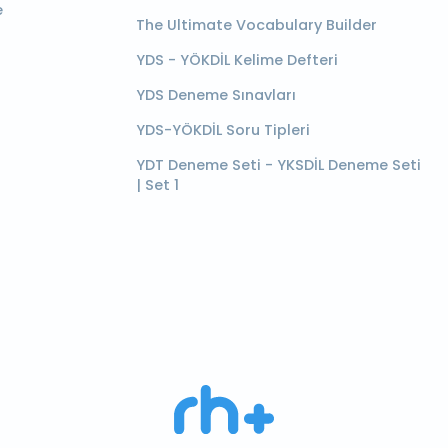
e
The Ultimate Vocabulary Builder
YDS - YÖKDİL Kelime Defteri
YDS Deneme Sınavları
YDS-YÖKDİL Soru Tipleri
YDT Deneme Seti - YKSDİL Deneme Seti
| Set 1