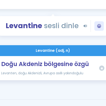
Kampanyalar
Eğitim ve Kitaplar
Blog
Levantine
sesli dinle
YDS - YÖKDİL Tüm S
İngilizce Gram
İngilizce Gramer
Levantine (adj, n)
Doğu Akdeniz bölgesine özgü
Levanten, doğu Akdenizli, Avrupa asıllı yakındoğulu