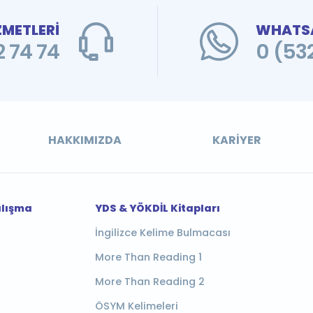
ZMETLERİ
WHATSA
 74 74
0 (53
HAKKIMIZDA
KARIYER
alışma
YDS & YÖKDİL Kitapları
İngilizce Kelime Bulmacası
More Than Reading 1
More Than Reading 2
ÖSYM Kelimeleri