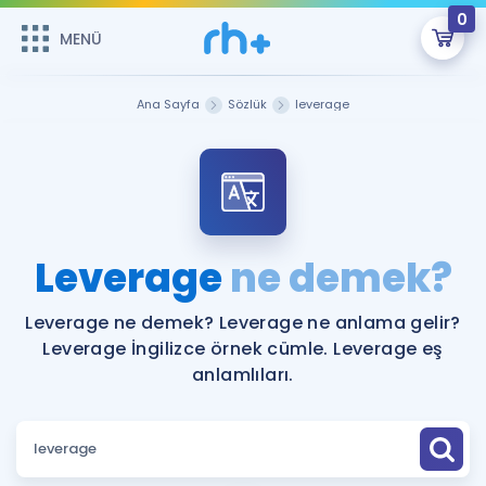
0
MENÜ
MENÜ
Üye Girişi
Ana Sayfa
Sözlük
leverage
Online Dersler
Sepetin Şu An Boş.
Çalışma Paketleri
Remzi Hoca ile seni sınava hazırlayacak onlarca eğitim seni
bekliyor!
Kitaplar ve Kaynaklar
GİRİŞ YAP
Leverage
ne demek?
Katılımcı Görüşleri
Şifremi Hatırlamıyorum
Leverage ne demek? Leverage ne anlama gelir?
Leverage İngilizce örnek cümle. Leverage eş
ÜYE DEĞİLİM
Faydalı Araçlar
anlamlıları.
Ücretsiz Kaynaklar
Blog
İngilizce Gramer
Hakkımızda
Kariyer
Sözlük
Soru & Cevap
İletişim