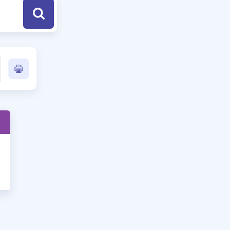
a Özel Fırsatlar
ınavlarla İlgili Haberler
er
 ve Konu Anlatımı