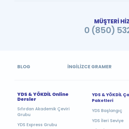
MÜŞTERİ Hİ
0 (850) 532
BLOG
İNGILIZCE GRAMER
YDS & YÖKDİL Online
YDS & YÖKDİL Ç
Dersler
Paketleri
Sıfırdan Akademik Çeviri
YDS Başlangıç
Grubu
YDS İleri Seviye
YDS Express Grubu