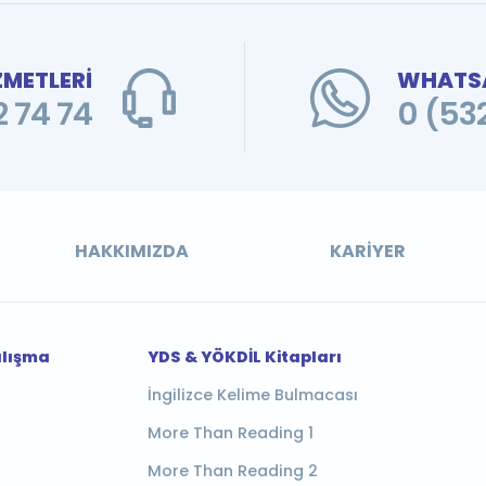
ZMETLERİ
WHATSA
 74 74
0 (53
HAKKIMIZDA
KARIYER
alışma
YDS & YÖKDİL Kitapları
İngilizce Kelime Bulmacası
More Than Reading 1
More Than Reading 2