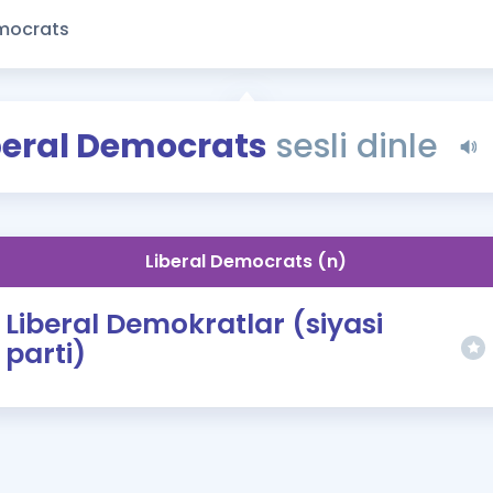
Kampanyalar
Eğitim ve Kitaplar
Blog
YDS - YÖKDİL Tüm S
beral Democrats
sesli dinle
İngilizce Gram
İngilizce Gramer
Liberal Democrats (n)
Liberal Demokratlar (siyasi
parti)