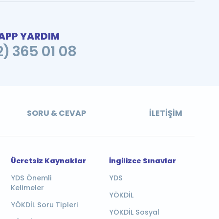
PP YARDIM
2) 365 01 08
SORU & CEVAP
İLETIŞIM
Ücretsiz Kaynaklar
İngilizce Sınavlar
YDS Önemli
YDS
Kelimeler
YÖKDİL
YÖKDİL Soru Tipleri
YÖKDİL Sosyal