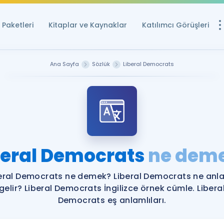
Paketleri
Kitaplar ve Kaynaklar
Katılımcı Görüşleri
Ücretsiz Kayna
Ana Sayfa
Sözlük
Liberal Democrats
YDS ve YÖKDİL içi
Sözlük
İngilizce Sınavları
Puan Hesapla
beral Democrats
ne dem
YDS ve YÖKDİL P
Remz
Rehberlik Aracı
eral Democrats ne demek? Liberal Democrats ne an
YDS ve YÖKDİL'e H
gelir? Liberal Democrats İngilizce örnek cümle. Libera
Democrats eş anlamlıları.
ÖSYM Sınav Ta
Tüm ÖSYM Sınavl