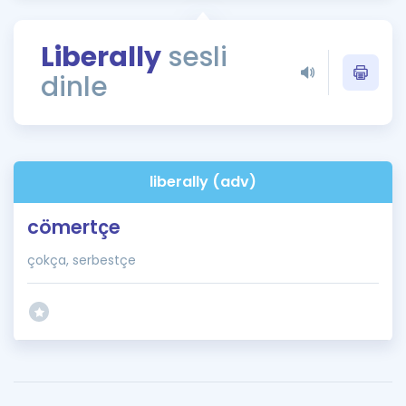
Puan Hesaplama
Liberally
sesli
Rehberlik Aracı
dinle
ÖSYM Sınav Takvimi
Kampanyalar
Blog
liberally (adv)
İngilizce Gramer
cömertçe
çokça, serbestçe