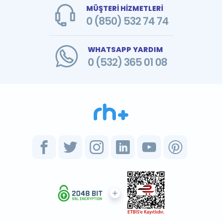
MÜŞTERİ HİZMETLERİ
0 (850) 532 74 74
WHATSAPP YARDIM
0 (532) 365 01 08