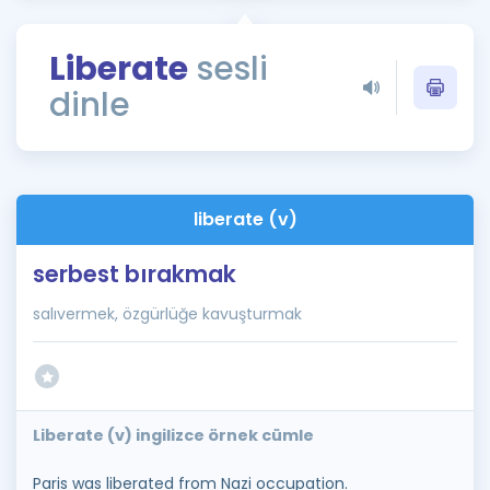
Puan Hesaplama
Liberate
sesli
Rehberlik Aracı
dinle
ÖSYM Sınav Takvimi
Kampanyalar
Blog
liberate (v)
İngilizce Gramer
serbest bırakmak
salıvermek, özgürlüğe kavuşturmak
Liberate (v) ingilizce örnek cümle
Paris was liberated from Nazi occupation.