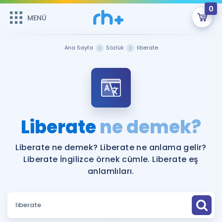
0
MENÜ
MENÜ
Üye Girişi
Ana Sayfa
Sözlük
liberate
Online Dersler
Sepetin Şu An Boş.
Çalışma Paketleri
Remzi Hoca ile seni sınava hazırlayacak onlarca eğitim seni
bekliyor!
Kitaplar ve Kaynaklar
GİRİŞ YAP
Liberate
ne demek?
Katılımcı Görüşleri
Şifremi Hatırlamıyorum
Liberate ne demek? Liberate ne anlama gelir?
Liberate İngilizce örnek cümle. Liberate eş
ÜYE DEĞİLİM
Faydalı Araçlar
anlamlıları.
Ücretsiz Kaynaklar
Blog
İngilizce Gramer
Hakkımızda
Kariyer
Sözlük
Soru & Cevap
İletişim