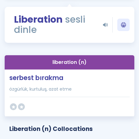
Puan Hesaplama
Liberation
sesli
Rehberlik Aracı
dinle
ÖSYM Sınav Takvimi
Kampanyalar
Blog
liberation (n)
İngilizce Gramer
serbest bırakma
özgürlük, kurtuluş, azat etme
Liberation (n) Collocations