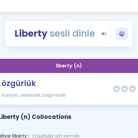
Kampanyalar
Eğitim ve Kitaplar
Blog
Liberty
sesli dinle
YDS - YÖKDİL Tüm S
İngilizce Gram
İngilizce Gramer
liberty (n)
özgürlük
hürriyet, serbestlik, bağımsızlık
Liberty (n) Collocations
allow liberty :
özgürlüğe izin vermek