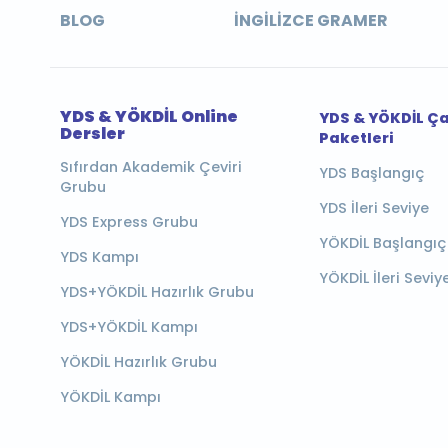
BLOG
İNGILIZCE GRAMER
YDS & YÖKDİL Online
YDS & YÖKDİL Ç
Dersler
Paketleri
Sıfırdan Akademik Çeviri
YDS Başlangıç
Grubu
YDS İleri Seviye
YDS Express Grubu
YÖKDİL Başlangıç
YDS Kampı
YÖKDİL İleri Seviy
YDS+YÖKDİL Hazırlık Grubu
YDS+YÖKDİL Kampı
YÖKDİL Hazırlık Grubu
YÖKDİL Kampı