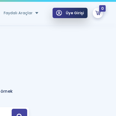
0
Faydalı Araçlar
Üye Girişi
klar
n Ücretsiz Kaynaklar
 için Özel Sözlük
Sepetin Şu An Boş.
ma
uan Hesaplama Aracı
i Hoca ile seni sınava hazırlayacak onlarca eğitim seni bekliyor!
Şifremi Hatırlamıyorum
GİRİŞ YAP
 örnek
azırlananlar için Öneriler
kvimi
ÜYE DEĞİLİM
arı Tek Takvimde