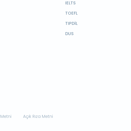
IELTS
TOEFL
TIPDİL
DUS
 Metni
Açık Rıza Metni