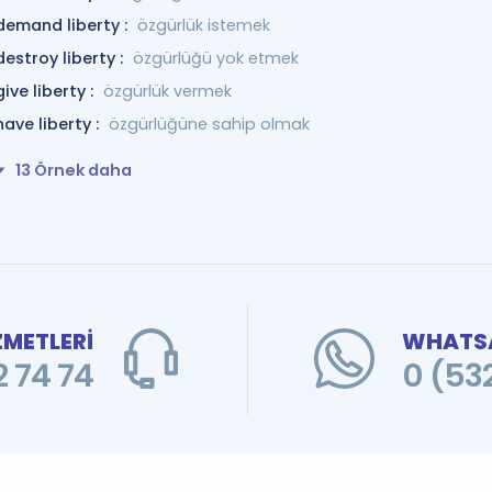
demand liberty :
özgürlük istemek
destroy liberty :
özgürlüğü yok etmek
give liberty :
özgürlük vermek
have liberty :
özgürlüğüne sahip olmak
13 Örnek daha
ZMETLERİ
WHATSA
 74 74
0 (53