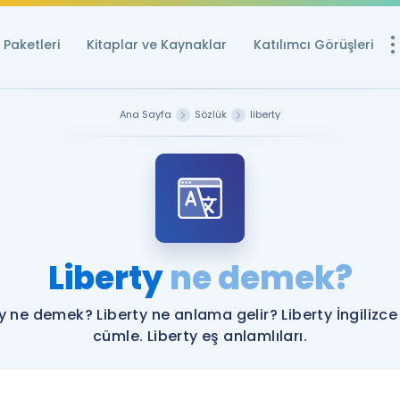
Paketleri
Kitaplar ve Kaynaklar
Katılımcı Görüşleri
Ücretsiz Kayna
Ana Sayfa
Sözlük
liberty
YDS ve YÖKDİL içi
Sözlük
İngilizce Sınavları
Puan Hesapla
Liberty
ne demek?
YDS ve YÖKDİL P
Remz
Rehberlik Aracı
ty ne demek? Liberty ne anlama gelir? Liberty İngilizce
YDS ve YÖKDİL'e H
cümle. Liberty eş anlamlıları.
ÖSYM Sınav Ta
Tüm ÖSYM Sınavl