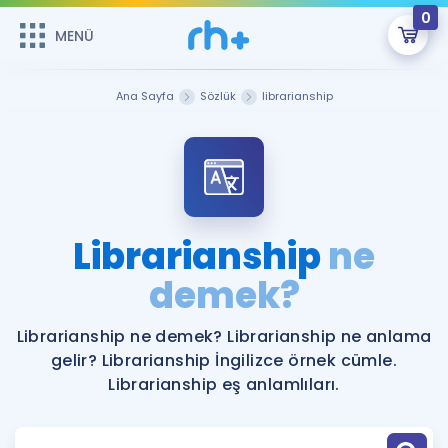
0
MENÜ
MENÜ
Üye Girişi
Ana Sayfa
Sözlük
librarianship
Online Dersler
Sepetin Şu An Boş.
Çalışma Paketleri
Remzi Hoca ile seni sınava hazırlayacak onlarca eğitim seni
bekliyor!
Kitaplar ve Kaynaklar
GİRİŞ YAP
Librarianship
ne
Katılımcı Görüşleri
demek?
Şifremi Hatırlamıyorum
ÜYE DEĞİLİM
Faydalı Araçlar
Librarianship ne demek? Librarianship ne anlama
gelir? Librarianship İngilizce örnek cümle.
Ücretsiz Kaynaklar
Blog
İngilizce Gramer
Librarianship eş anlamlıları.
Hakkımızda
Kariyer
Sözlük
Soru & Cevap
İletişim