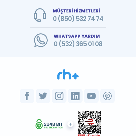
MÜŞTERİ HİZMETLERİ
0 (850) 532 74 74
WHATSAPP YARDIM
0 (532) 365 01 08