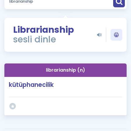
Puan Hesaplama
Rehberlik Aracı
Librarianship
ÖSYM Sınav Takvimi
sesli dinle
Kampanyalar
Blog
librarianship (n)
İngilizce Gramer
kütüphanecilik