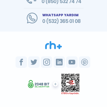
0 (850) 532 74 74
WHATSAPP YARDIM
0 (532) 365 01 08