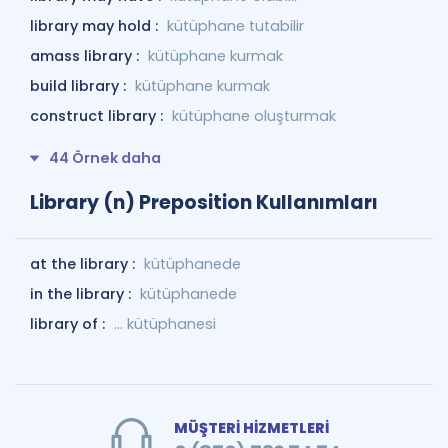
library may hold :
kütüphane tutabilir
amass library :
kütüphane kurmak
build library :
kütüphane kurmak
construct library :
kütüphane oluşturmak
44 Örnek daha
Library (n) Preposition Kullanımları
at the library :
kütüphanede
in the library :
kütüphanede
library of :
... kütüphanesi
MÜŞTERİ HİZMETLERİ