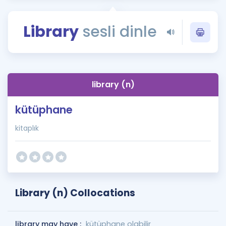
Puan Hesaplama
Library
sesli dinle
Rehberlik Aracı
ÖSYM Sınav Takvimi
Kampanyalar
library (n)
Blog
kütüphane
İngilizce Gramer
kitaplık
Library (n) Collocations
library may have :
kütüphane olabilir