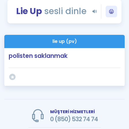
Puan Hesaplama
Lie Up
sesli dinle
Rehberlik Aracı
ÖSYM Sınav Takvimi
lie up (pv)
Kampanyalar
polisten saklanmak
Blog
İngilizce Gramer
MÜŞTERİ HİZMETLERİ
0 (850) 532 74 74