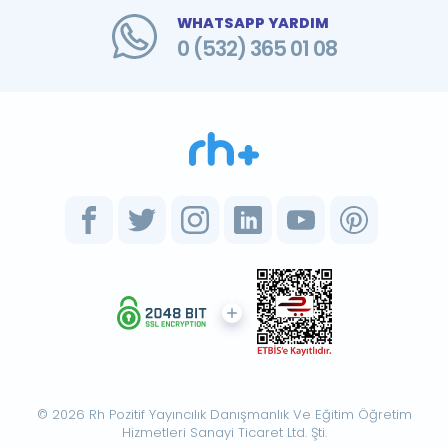
WHATSAPP YARDIM
0 (532) 365 01 08
© 2026 Rh Pozitif Yayıncılık Danışmanlık Ve Eğitim Öğretim
Hizmetleri Sanayi Ticaret Ltd. Şti.