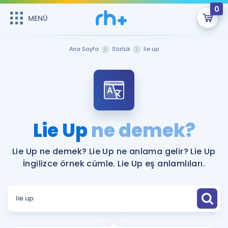
0
MENÜ
MENÜ
Üye Girişi
Ana Sayfa
Sözlük
lie up
Online Dersler
Sepetin Şu An Boş.
Çalışma Paketleri
Remzi Hoca ile seni sınava hazırlayacak onlarca eğitim seni
bekliyor!
Kitaplar ve Kaynaklar
GİRİŞ YAP
Lie Up
ne demek?
Katılımcı Görüşleri
Şifremi Hatırlamıyorum
Lie Up ne demek? Lie Up ne anlama gelir? Lie Up
İngilizce örnek cümle. Lie Up eş anlamlıları.
ÜYE DEĞİLİM
Faydalı Araçlar
Ücretsiz Kaynaklar
Blog
İngilizce Gramer
Hakkımızda
Kariyer
Sözlük
Soru & Cevap
İletişim