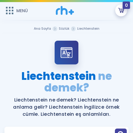
0
MENÜ
MENÜ
Üye Girişi
Ana Sayfa
Sözlük
Liechtenstein
Online Dersler
Sepetin Şu An Boş.
Çalışma Paketleri
Remzi Hoca ile seni sınava hazırlayacak onlarca eğitim seni
bekliyor!
Kitaplar ve Kaynaklar
GİRİŞ YAP
Liechtenstein
ne
Katılımcı Görüşleri
demek?
Şifremi Hatırlamıyorum
ÜYE DEĞİLİM
Faydalı Araçlar
Liechtenstein ne demek? Liechtenstein ne
anlama gelir? Liechtenstein İngilizce örnek
Ücretsiz Kaynaklar
Blog
İngilizce Gramer
cümle. Liechtenstein eş anlamlıları.
Hakkımızda
Kariyer
Sözlük
Soru & Cevap
İletişim