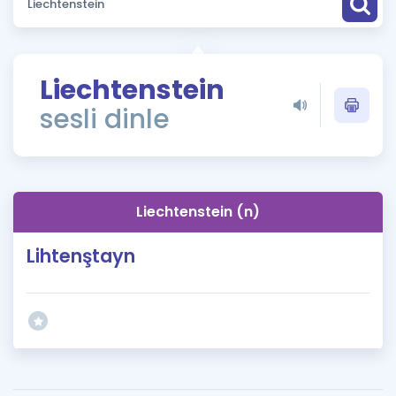
Puan Hesaplama
Rehberlik Aracı
Liechtenstein
ÖSYM Sınav Takvimi
sesli dinle
Kampanyalar
Blog
Liechtenstein (n)
İngilizce Gramer
Lihtenştayn