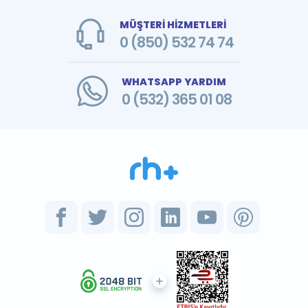
MÜŞTERİ HİZMETLERİ
0 (850) 532 74 74
WHATSAPP YARDIM
0 (532) 365 01 08