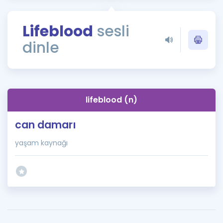
Puan Hesaplama
Lifeblood
sesli
Rehberlik Aracı
dinle
ÖSYM Sınav Takvimi
Kampanyalar
Blog
lifeblood (n)
İngilizce Gramer
can damarı
yaşam kaynağı