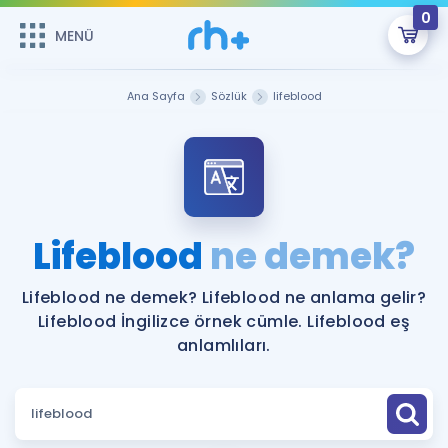
0
MENÜ
MENÜ
Üye Girişi
Ana Sayfa
Sözlük
lifeblood
Online Dersler
Sepetin Şu An Boş.
Çalışma Paketleri
Remzi Hoca ile seni sınava hazırlayacak onlarca eğitim seni
bekliyor!
Kitaplar ve Kaynaklar
GİRİŞ YAP
Lifeblood
ne demek?
Katılımcı Görüşleri
Şifremi Hatırlamıyorum
Lifeblood ne demek? Lifeblood ne anlama gelir?
Lifeblood İngilizce örnek cümle. Lifeblood eş
ÜYE DEĞİLİM
Faydalı Araçlar
anlamlıları.
Ücretsiz Kaynaklar
Blog
İngilizce Gramer
Hakkımızda
Kariyer
Sözlük
Soru & Cevap
İletişim