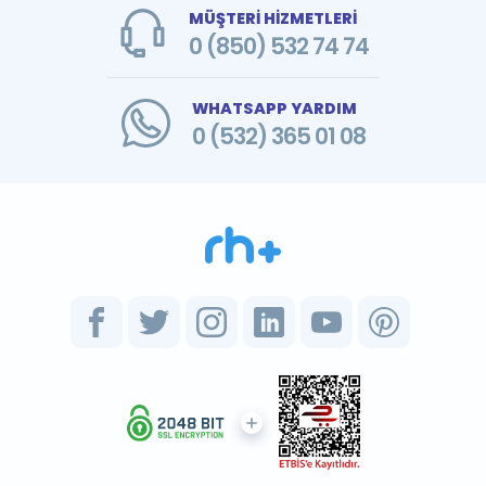
MÜŞTERİ HİZMETLERİ
0 (850) 532 74 74
WHATSAPP YARDIM
0 (532) 365 01 08