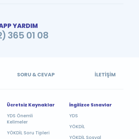
PP YARDIM
2) 365 01 08
SORU & CEVAP
İLETIŞIM
Ücretsiz Kaynaklar
İngilizce Sınavlar
YDS Önemli
YDS
Kelimeler
YÖKDİL
YÖKDİL Soru Tipleri
YÖKDİL Sosyal