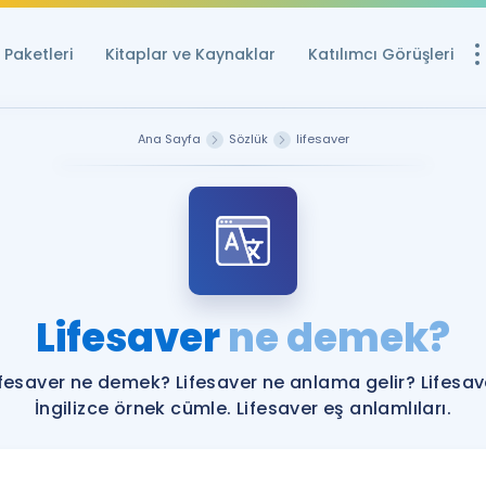
Paketleri
Kitaplar ve Kaynaklar
Katılımcı Görüşleri
Ücretsiz Kayna
Ana Sayfa
Sözlük
lifesaver
YDS ve YÖKDİL içi
Sözlük
İngilizce Sınavları
Puan Hesapla
Lifesaver
ne demek?
YDS ve YÖKDİL P
Remz
Rehberlik Aracı
ifesaver ne demek? Lifesaver ne anlama gelir? Lifesav
YDS ve YÖKDİL'e H
İngilizce örnek cümle. Lifesaver eş anlamlıları.
ÖSYM Sınav Ta
Tüm ÖSYM Sınavl