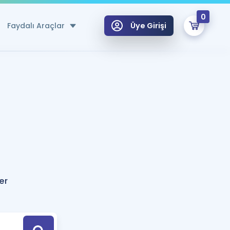
0
Faydalı Araçlar
Üye Girişi
klar
n Ücretsiz Kaynaklar
 için Özel Sözlük
Sepetin Şu An Boş.
ma
uan Hesaplama Aracı
i Hoca ile seni sınava hazırlayacak onlarca eğitim seni bekliyor!
Şifremi Hatırlamıyorum
GİRİŞ YAP
er
azırlananlar için Öneriler
kvimi
ÜYE DEĞİLİM
arı Tek Takvimde