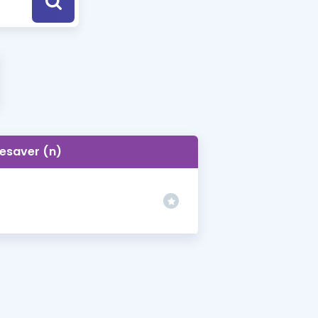
a Özel Fırsatlar
ınavlarla İlgili Haberler
er
 ve Konu Anlatımı
fesaver (n)