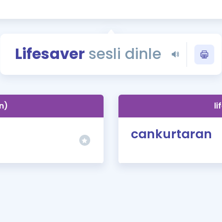
Kampanyalar
Eğitim ve Kitaplar
Blog
Lifesaver
sesli dinle
YDS - YÖKDİL Tüm S
İngilizce Gram
İngilizce Gramer
(n)
li
cankurtaran