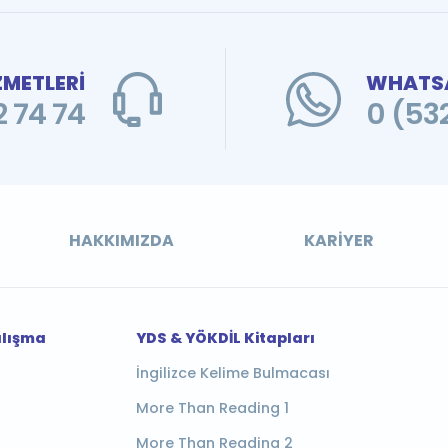
ZMETLERİ
WHATSA
 74 74
0 (53
HAKKIMIZDA
KARIYER
alışma
YDS & YÖKDİL Kitapları
İngilizce Kelime Bulmacası
More Than Reading 1
More Than Reading 2