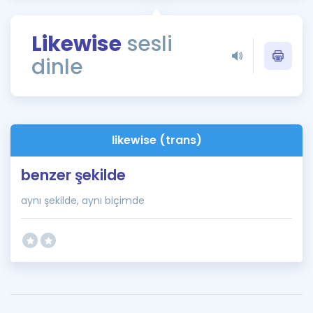
Puan Hesaplama
Likewise
sesli
Rehberlik Aracı
dinle
ÖSYM Sınav Takvimi
Kampanyalar
Blog
likewise (trans)
İngilizce Gramer
benzer şekilde
aynı şekilde, aynı biçimde