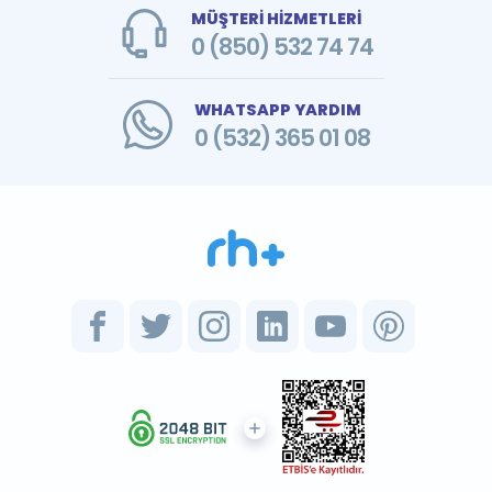
MÜŞTERİ HİZMETLERİ
0 (850) 532 74 74
WHATSAPP YARDIM
0 (532) 365 01 08