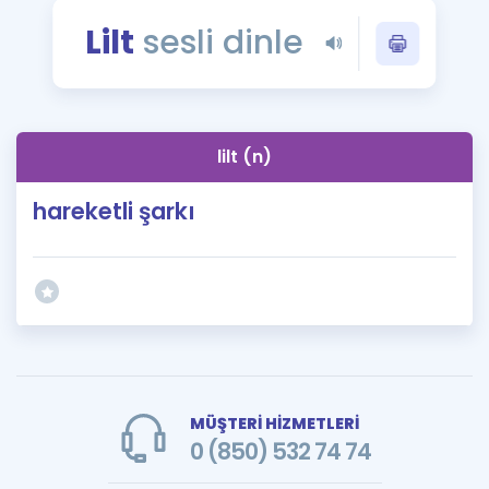
Puan Hesaplama
Lilt
sesli dinle
Rehberlik Aracı
ÖSYM Sınav Takvimi
lilt (n)
Kampanyalar
hareketli şarkı
Blog
İngilizce Gramer
MÜŞTERİ HİZMETLERİ
0 (850) 532 74 74