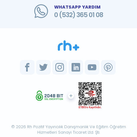
WHATSAPP YARDIM
0 (532) 365 01 08
© 2026 Rh Pozitif Yayıncılık Danışmanlık Ve Eğitim Öğretim
Hizmetleri Sanayi Ticaret Ltd. Şti.