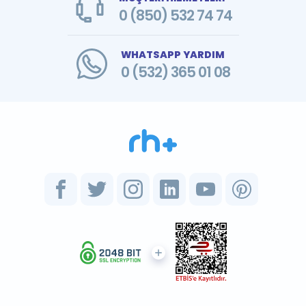
0 (850) 532 74 74
WHATSAPP YARDIM
0 (532) 365 01 08