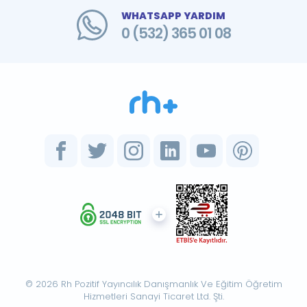
WHATSAPP YARDIM
0 (532) 365 01 08
© 2026 Rh Pozitif Yayıncılık Danışmanlık Ve Eğitim Öğretim
Hizmetleri Sanayi Ticaret Ltd. Şti.