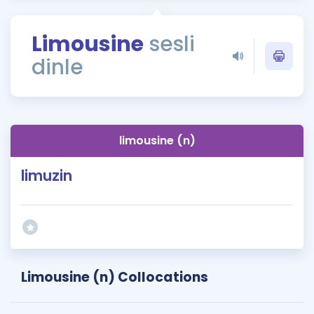
Puan Hesaplama
Limousine
sesli
Rehberlik Aracı
dinle
ÖSYM Sınav Takvimi
Kampanyalar
Blog
limousine (n)
İngilizce Gramer
limuzin
Limousine (n) Collocations