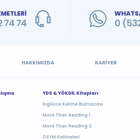
ZMETLERİ
WHATSA
 74 74
0 (53
HAKKIMIZDA
KARIYER
alışma
YDS & YÖKDİL Kitapları
İngilizce Kelime Bulmacası
More Than Reading 1
More Than Reading 2
ÖSYM Kelimeleri