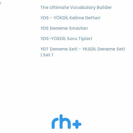
e
The Ultimate Vocabulary Builder
YDS - YÖKDİL Kelime Defteri
YDS Deneme Sınavları
YDS-YÖKDİL Soru Tipleri
YDT Deneme Seti - YKSDİL Deneme Seti
| Set 1