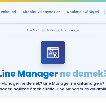
Paketleri
Kitaplar ve Kaynaklar
Katılımcı Görüşleri
Ücretsiz Kayna
Ana Sayfa
Sözlük
line manager
YDS ve YÖKDİL içi
Sözlük
İngilizce Sınavları
Puan Hesapla
Line Manager
ne demek
YDS ve YÖKDİL P
Remz
Rehberlik Aracı
e Manager ne demek? Line Manager ne anlama gelir? 
YDS ve YÖKDİL'e H
ager İngilizce örnek cümle. Line Manager eş anlamlıl
ÖSYM Sınav Ta
Tüm ÖSYM Sınavl