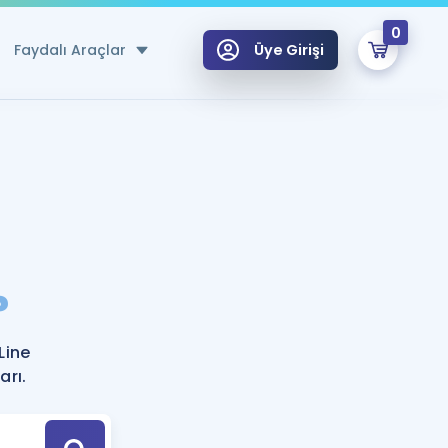
0
Faydalı Araçlar
Üye Girişi
klar
n Ücretsiz Kaynaklar
 için Özel Sözlük
Sepetin Şu An Boş.
ma
?
uan Hesaplama Aracı
i Hoca ile seni sınava hazırlayacak onlarca eğitim seni bekliyor!
Şifremi Hatırlamıyorum
GİRİŞ YAP
Line
azırlananlar için Öneriler
arı.
kvimi
ÜYE DEĞİLİM
arı Tek Takvimde