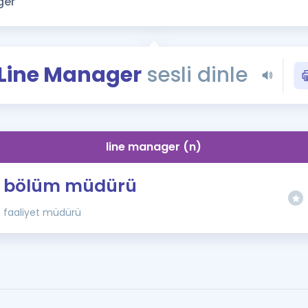
Kampanyalar
Eğitim ve Kitaplar
Blog
Line Manager
sesli dinle
YDS - YÖKDİL Tüm S
İngilizce Gram
İngilizce Gramer
line manager (n)
bölüm müdürü
faaliyet müdürü