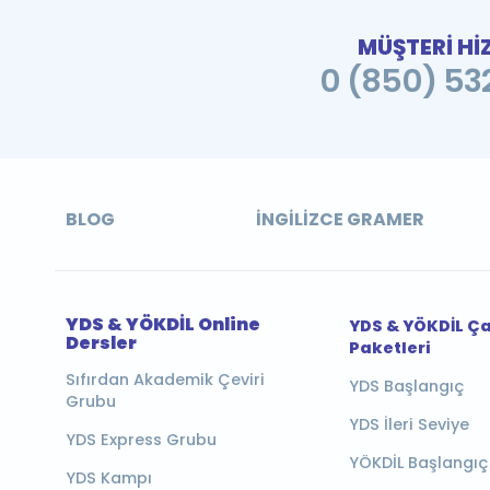
MÜŞTERİ Hİ
0 (850) 532
BLOG
İNGILIZCE GRAMER
YDS & YÖKDİL Online
YDS & YÖKDİL Ç
Dersler
Paketleri
Sıfırdan Akademik Çeviri
YDS Başlangıç
Grubu
YDS İleri Seviye
YDS Express Grubu
YÖKDİL Başlangıç
YDS Kampı