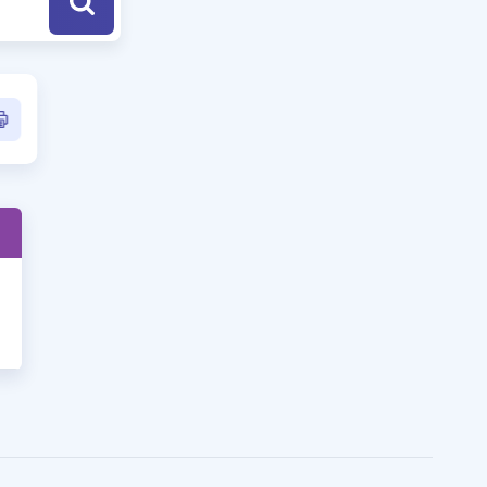
a Özel Fırsatlar
ınavlarla İlgili Haberler
er
 ve Konu Anlatımı