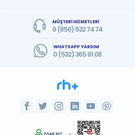
MÜŞTERİ HİZMETLERİ
0 (850) 532 74 74
WHATSAPP YARDIM
0 (532) 365 01 08