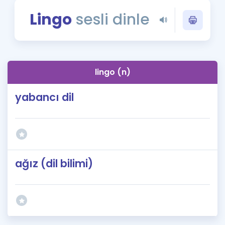
Puan Hesaplama
Lingo
sesli dinle
Rehberlik Aracı
ÖSYM Sınav Takvimi
lingo (n)
Kampanyalar
yabancı dil
Blog
İngilizce Gramer
ağız (dil bilimi)