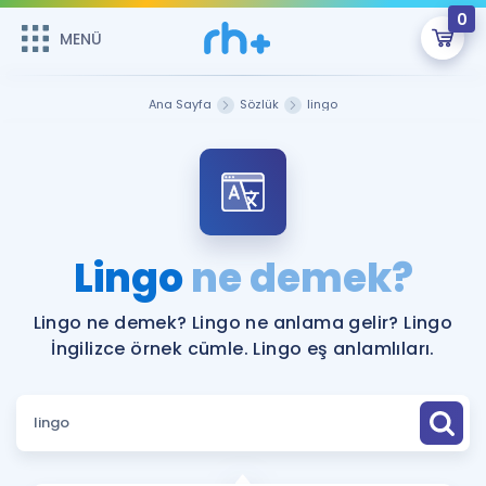
0
MENÜ
MENÜ
Üye Girişi
Ana Sayfa
Sözlük
lingo
Online Dersler
Sepetin Şu An Boş.
Çalışma Paketleri
Remzi Hoca ile seni sınava hazırlayacak onlarca eğitim seni
bekliyor!
Kitaplar ve Kaynaklar
GİRİŞ YAP
Lingo
ne demek?
Katılımcı Görüşleri
Şifremi Hatırlamıyorum
Lingo ne demek? Lingo ne anlama gelir? Lingo
İngilizce örnek cümle. Lingo eş anlamlıları.
ÜYE DEĞİLİM
Faydalı Araçlar
Ücretsiz Kaynaklar
Blog
İngilizce Gramer
Hakkımızda
Kariyer
Sözlük
Soru & Cevap
İletişim