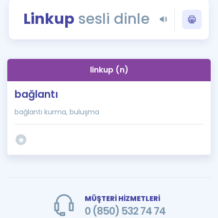
Puan Hesaplama
Linkup
sesli dinle
Rehberlik Aracı
ÖSYM Sınav Takvimi
linkup (n)
Kampanyalar
bağlantı
Blog
bağlantı kurma, buluşma
İngilizce Gramer
MÜŞTERİ HİZMETLERİ
0 (850) 532 74 74