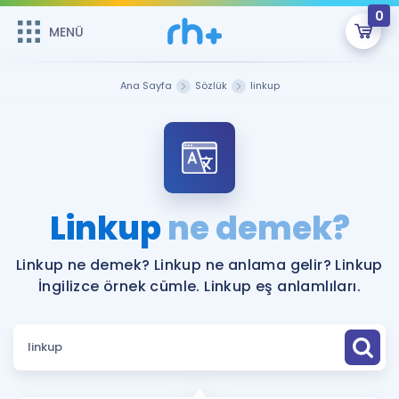
0
MENÜ
MENÜ
Üye Girişi
Ana Sayfa
Sözlük
linkup
Online Dersler
Sepetin Şu An Boş.
Çalışma Paketleri
Remzi Hoca ile seni sınava hazırlayacak onlarca eğitim seni
bekliyor!
Kitaplar ve Kaynaklar
GİRİŞ YAP
Linkup
ne demek?
Katılımcı Görüşleri
Şifremi Hatırlamıyorum
Linkup ne demek? Linkup ne anlama gelir? Linkup
İngilizce örnek cümle. Linkup eş anlamlıları.
ÜYE DEĞİLİM
Faydalı Araçlar
Ücretsiz Kaynaklar
Blog
İngilizce Gramer
Hakkımızda
Kariyer
Sözlük
Soru & Cevap
İletişim