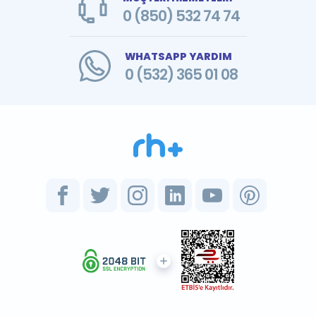
0 (850) 532 74 74
WHATSAPP YARDIM
0 (532) 365 01 08