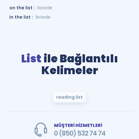
on the list :
listede
in the list :
listede
List
ile Bağlantılı
Kelimeler
reading list
MÜŞTERİ HİZMETLERİ
0 (850) 532 74 74