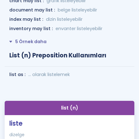
chart may list :
grafik listeleyebilir
document may list :
belge listeleyebilir
index may list :
dizin listeleyebilir
inventory may list :
envanter listeleyebilir
5 Örnek daha
List (n) Preposition Kullanımları
list as :
... olarak listelemek
list (n)
liste
dizelge