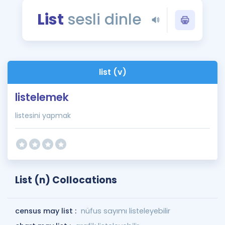
Puan Hesaplama
List
sesli dinle
Rehberlik Aracı
ÖSYM Sınav Takvimi
list (v)
Kampanyalar
listelemek
Blog
listesini yapmak
İngilizce Gramer
List (n) Collocations
census may list :
nüfus sayımı listeleyebilir