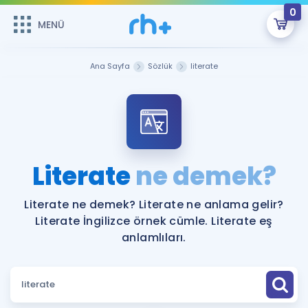
0
MENÜ
MENÜ
Üye Girişi
Ana Sayfa
Sözlük
literate
Online Dersler
Sepetin Şu An Boş.
Çalışma Paketleri
Remzi Hoca ile seni sınava hazırlayacak onlarca eğitim seni
bekliyor!
Kitaplar ve Kaynaklar
GİRİŞ YAP
Literate
ne demek?
Katılımcı Görüşleri
Şifremi Hatırlamıyorum
Literate ne demek? Literate ne anlama gelir?
Literate İngilizce örnek cümle. Literate eş
ÜYE DEĞİLİM
Faydalı Araçlar
anlamlıları.
Ücretsiz Kaynaklar
Blog
İngilizce Gramer
Hakkımızda
Kariyer
Sözlük
Soru & Cevap
İletişim