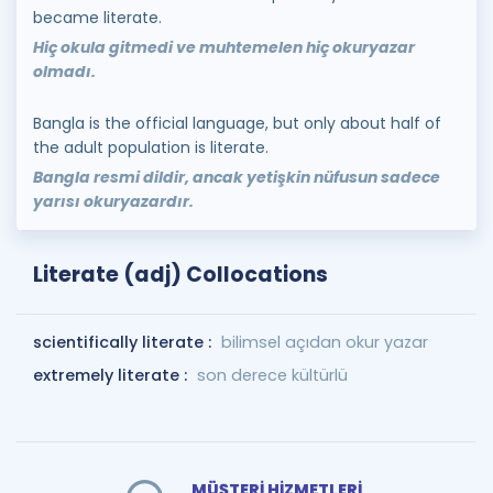
became literate.
Hiç okula gitmedi ve muhtemelen hiç okuryazar
olmadı.
Bangla is the official language, but only about half of
the adult population is literate.
Bangla resmi dildir, ancak yetişkin nüfusun sadece
yarısı okuryazardır.
Literate (adj) Collocations
scientifically literate :
bilimsel açıdan okur yazar
extremely literate :
son derece kültürlü
MÜŞTERİ HİZMETLERİ