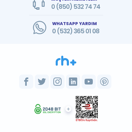
0 (850) 532 74 74
WHATSAPP YARDIM
0 (532) 365 01 08