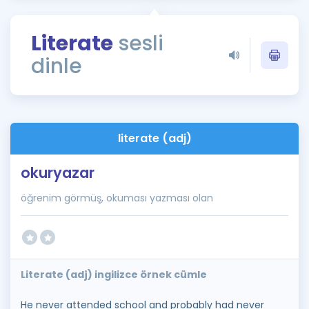
Puan Hesaplama
Literate
sesli
Rehberlik Aracı
dinle
ÖSYM Sınav Takvimi
Kampanyalar
Blog
literate (adj)
İngilizce Gramer
okuryazar
öğrenim görmüş, okuması yazması olan
Literate (adj) ingilizce örnek cümle
He never attended school and probably had never