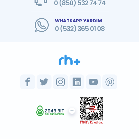
0 (850) 532 74 74
WHATSAPP YARDIM
0 (532) 365 01 08