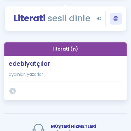
Puan Hesaplama
Literati
sesli dinle
Rehberlik Aracı
ÖSYM Sınav Takvimi
Kampanyalar
literati (n)
Blog
edebiyatçılar
İngilizce Gramer
aydınlar, yazarlar
MÜŞTERİ HİZMETLERİ