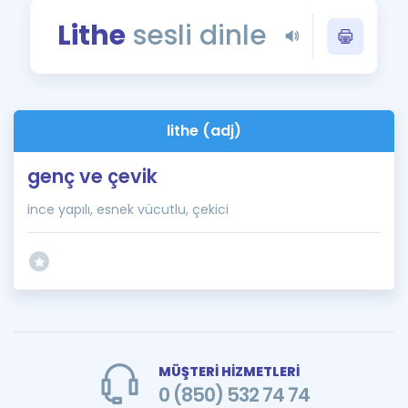
Puan Hesaplama
Lithe
sesli dinle
Rehberlik Aracı
ÖSYM Sınav Takvimi
lithe (adj)
Kampanyalar
genç ve çevik
Blog
ince yapılı, esnek vücutlu, çekici
İngilizce Gramer
MÜŞTERİ HİZMETLERİ
0 (850) 532 74 74