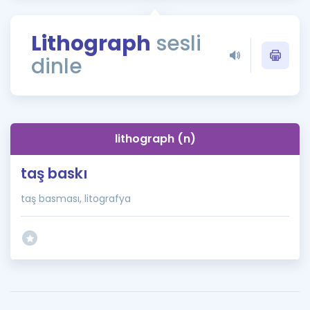
Puan Hesaplama
Lithograph
sesli
Rehberlik Aracı
dinle
ÖSYM Sınav Takvimi
Kampanyalar
Blog
lithograph (n)
İngilizce Gramer
taş baskı
taş basması, litografya