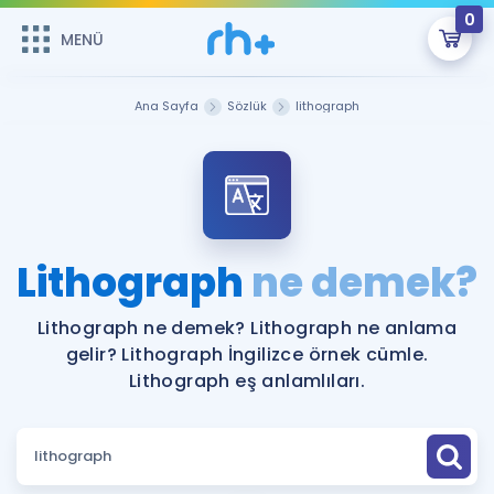
0
MENÜ
MENÜ
Üye Girişi
Ana Sayfa
Sözlük
lithograph
Online Dersler
Sepetin Şu An Boş.
Çalışma Paketleri
Remzi Hoca ile seni sınava hazırlayacak onlarca eğitim seni
bekliyor!
Kitaplar ve Kaynaklar
GİRİŞ YAP
Lithograph
ne demek?
Katılımcı Görüşleri
Şifremi Hatırlamıyorum
Lithograph ne demek? Lithograph ne anlama
gelir? Lithograph İngilizce örnek cümle.
ÜYE DEĞİLİM
Faydalı Araçlar
Lithograph eş anlamlıları.
Ücretsiz Kaynaklar
Blog
İngilizce Gramer
Hakkımızda
Kariyer
Sözlük
Soru & Cevap
İletişim