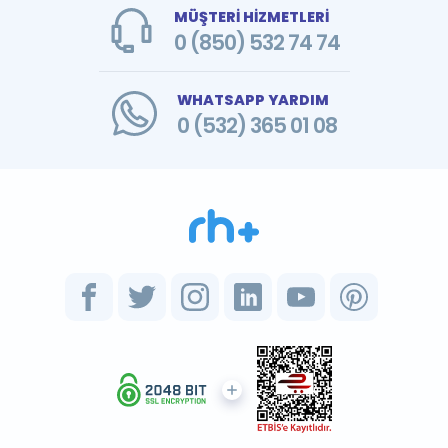
MÜŞTERİ HİZMETLERİ
0 (850) 532 74 74
WHATSAPP YARDIM
0 (532) 365 01 08