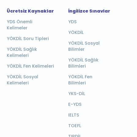
Ücretsiz Kaynaklar
İngilizce Sınavlar
YDS Önemli
YDS
Kelimeler
YÖKDİL
YÖKDİL Soru Tipleri
YÖKDİL Sosyal
YÖKDİL Sağlık
Bilimler
Kelimeleri
YÖKDİL Sağlık
YÖKDİL Fen Kelimeleri
Bilimleri
YÖKDİL Sosyal
YÖKDİL Fen
Kelimeleri
Bilimleri
YKS-DİL
E-YDS
IELTS
TOEFL
TIPDİL