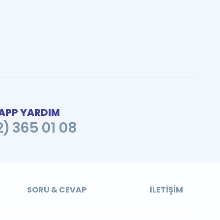
PP YARDIM
2) 365 01 08
SORU & CEVAP
İLETIŞIM