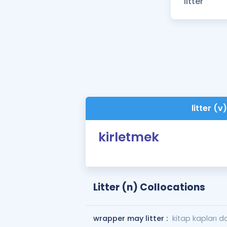
litter (v)
kirletmek
Litter (n) Collocations
wrapper may litter :
kitap kapları da