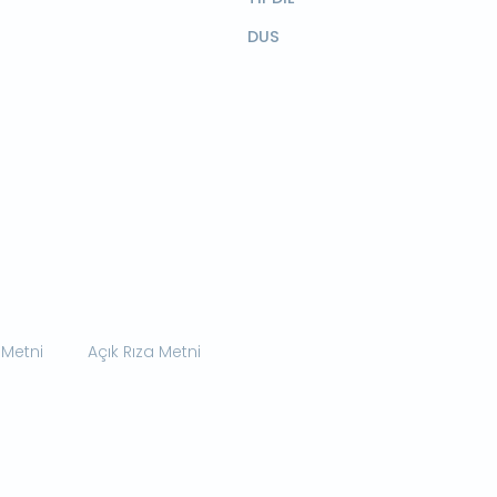
DUS
 Metni
Açık Rıza Metni