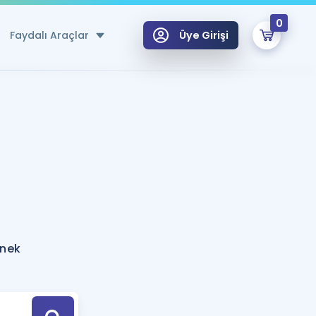
0
Faydalı Araçlar
Üye Girişi
klar
n Ücretsiz Kaynaklar
 için Özel Sözlük
Sepetin Şu An Boş.
ma
uan Hesaplama Aracı
i Hoca ile seni sınava hazırlayacak onlarca eğitim seni bekliyor!
Şifremi Hatırlamıyorum
GİRİŞ YAP
rnek
azırlananlar için Öneriler
kvimi
ÜYE DEĞİLİM
arı Tek Takvimde