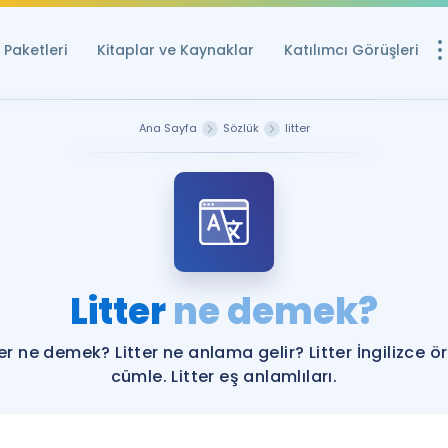
Paketleri
Kitaplar ve Kaynaklar
Katılımcı Görüşleri
Ücretsiz Kayna
Ana Sayfa
Sözlük
litter
YDS ve YÖKDİL içi
Sözlük
İngilizce Sınavları
Puan Hesapla
Litter
ne demek?
YDS ve YÖKDİL P
Remz
Rehberlik Aracı
ter ne demek? Litter ne anlama gelir? Litter İngilizce ö
YDS ve YÖKDİL'e H
cümle. Litter eş anlamlıları.
ÖSYM Sınav Ta
Tüm ÖSYM Sınavl