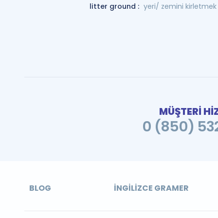
litter ground :
yeri/ zemini kirletmek
MÜŞTERİ Hİ
0 (850) 532
BLOG
İNGILIZCE GRAMER