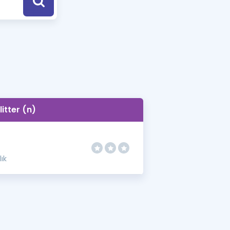
a Özel Fırsatlar
ınavlarla İlgili Haberler
er
 ve Konu Anlatımı
litter (n)
ık