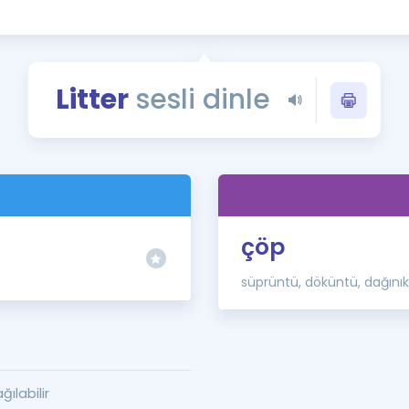
Kampanyalar
Eğitim ve Kitaplar
Blog
Litter
sesli dinle
YDS - YÖKDİL Tüm S
İngilizce Gram
İngilizce Gramer
çöp
süprüntü, döküntü, dağınıkl
ğılabilir