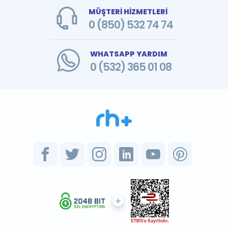
MÜŞTERİ HİZMETLERİ
0 (850) 532 74 74
WHATSAPP YARDIM
0 (532) 365 01 08