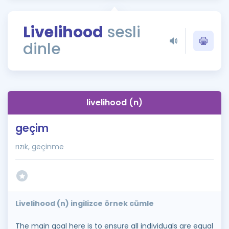
Puan Hesaplama
Livelihood
sesli
Rehberlik Aracı
dinle
ÖSYM Sınav Takvimi
Kampanyalar
Blog
livelihood (n)
İngilizce Gramer
geçim
rızık, geçinme
Livelihood (n) ingilizce örnek cümle
The main goal here is to ensure all individuals are equal