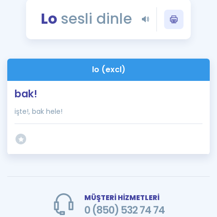
Puan Hesaplama
Lo
sesli dinle
Rehberlik Aracı
ÖSYM Sınav Takvimi
lo (excl)
Kampanyalar
bak!
Blog
işte!, bak hele!
İngilizce Gramer
MÜŞTERİ HİZMETLERİ
0 (850) 532 74 74