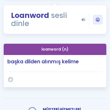
Puan Hesaplama
Loanword
sesli
Rehberlik Aracı
dinle
ÖSYM Sınav Takvimi
Kampanyalar
Blog
loanword (n)
İngilizce Gramer
başka dilden alınmış kelime
MÜŞTERİ HİZMETLERİ