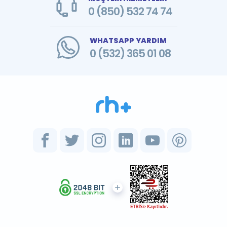
0 (850) 532 74 74
WHATSAPP YARDIM
0 (532) 365 01 08