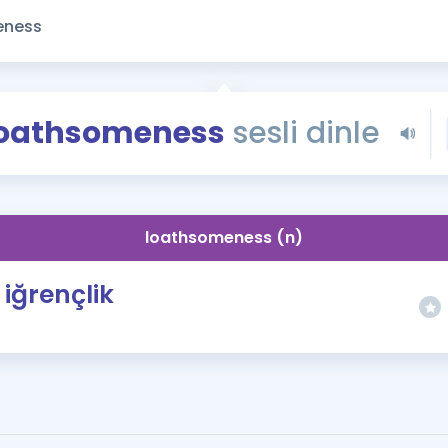
Kampanyalar
Eğitim ve Kitaplar
Blog
YDS - YÖKDİL Tüm S
oathsomeness
sesli dinle
İngilizce Gram
İngilizce Gramer
loathsomeness (n)
iğrençlik