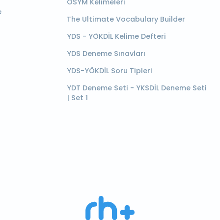
ÖSYM Kelimeleri
e
The Ultimate Vocabulary Builder
YDS - YÖKDİL Kelime Defteri
YDS Deneme Sınavları
YDS-YÖKDİL Soru Tipleri
YDT Deneme Seti - YKSDİL Deneme Seti
| Set 1