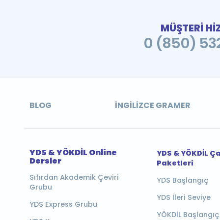
MÜŞTERİ Hİ
0 (850) 532
BLOG
İNGILIZCE GRAMER
YDS & YÖKDİL Online
YDS & YÖKDİL Ç
Dersler
Paketleri
Sıfırdan Akademik Çeviri
YDS Başlangıç
Grubu
YDS İleri Seviye
YDS Express Grubu
YÖKDİL Başlangıç