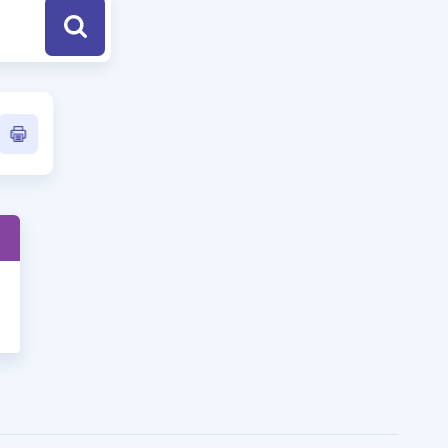
a Özel Fırsatlar
ınavlarla İlgili Haberler
er
 ve Konu Anlatımı