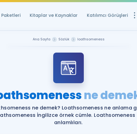
Paketleri
Kitaplar ve Kaynaklar
Katılımcı Görüşleri
Ücretsiz Kayna
Ana Sayfa
Sözlük
loathsomeness
YDS ve YÖKDİL içi
Sözlük
İngilizce Sınavları
Puan Hesapla
oathsomeness
ne deme
YDS ve YÖKDİL P
Remz
Rehberlik Aracı
thsomeness ne demek? Loathsomeness ne anlama ge
YDS ve YÖKDİL'e H
athsomeness İngilizce örnek cümle. Loathsomeness
anlamlıları.
ÖSYM Sınav Ta
Tüm ÖSYM Sınavl