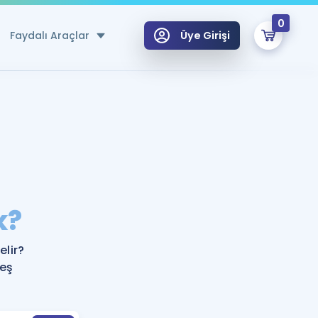
0
Faydalı Araçlar
Üye Girişi
klar
n Ücretsiz Kaynaklar
 için Özel Sözlük
Sepetin Şu An Boş.
ma
k?
uan Hesaplama Aracı
i Hoca ile seni sınava hazırlayacak onlarca eğitim seni bekliyor!
Şifremi Hatırlamıyorum
GİRİŞ YAP
lir?
azırlananlar için Öneriler
 eş
kvimi
ÜYE DEĞİLİM
arı Tek Takvimde