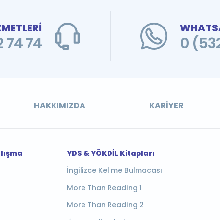
ZMETLERİ
WHATSA
 74 74
0 (53
HAKKIMIZDA
KARIYER
alışma
YDS & YÖKDİL Kitapları
İngilizce Kelime Bulmacası
More Than Reading 1
More Than Reading 2