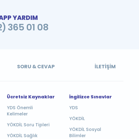
PP YARDIM
2) 365 01 08
SORU & CEVAP
İLETIŞIM
Ücretsiz Kaynaklar
İngilizce Sınavlar
YDS Önemli
YDS
Kelimeler
YÖKDİL
YÖKDİL Soru Tipleri
YÖKDİL Sosyal
YÖKDİL Sağlık
Bilimler