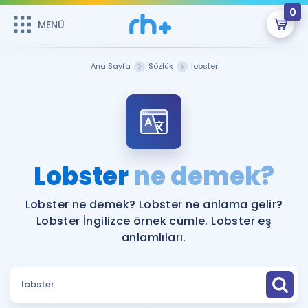
0
MENÜ
MENÜ
Üye Girişi
Ana Sayfa
Sözlük
lobster
Online Dersler
Sepetin Şu An Boş.
Çalışma Paketleri
Remzi Hoca ile seni sınava hazırlayacak onlarca eğitim seni
bekliyor!
Kitaplar ve Kaynaklar
GİRİŞ YAP
Lobster
ne demek?
Katılımcı Görüşleri
Şifremi Hatırlamıyorum
Lobster ne demek? Lobster ne anlama gelir?
Lobster İngilizce örnek cümle. Lobster eş
ÜYE DEĞİLİM
Faydalı Araçlar
anlamlıları.
Ücretsiz Kaynaklar
Blog
İngilizce Gramer
Hakkımızda
Kariyer
Sözlük
Soru & Cevap
İletişim