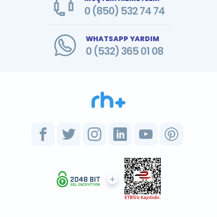
0 (850) 532 74 74
WHATSAPP YARDIM
0 (532) 365 01 08