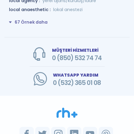
local agency :
yerel ajans/kuruluş/idare
local anaesthetic :
lokal anestezi
67 Örnek daha
MÜŞTERİ HİZMETLERİ
0 (850) 532 74 74
WHATSAPP YARDIM
0 (532) 365 01 08