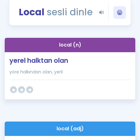
Puan Hesaplama
Local
sesli dinle
Rehberlik Aracı
ÖSYM Sınav Takvimi
local (n)
Kampanyalar
yerel halktan olan
Blog
yöre halkından olan, yerli
İngilizce Gramer
local (adj)