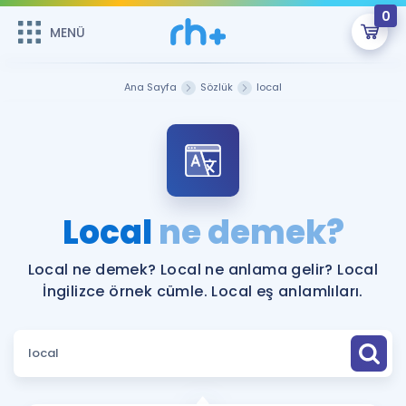
0
MENÜ
MENÜ
Üye Girişi
Ana Sayfa
Sözlük
local
Online Dersler
Sepetin Şu An Boş.
Çalışma Paketleri
Remzi Hoca ile seni sınava hazırlayacak onlarca eğitim seni
bekliyor!
Kitaplar ve Kaynaklar
GİRİŞ YAP
Local
ne demek?
Katılımcı Görüşleri
Şifremi Hatırlamıyorum
Local ne demek? Local ne anlama gelir? Local
İngilizce örnek cümle. Local eş anlamlıları.
ÜYE DEĞİLİM
Faydalı Araçlar
Ücretsiz Kaynaklar
Blog
İngilizce Gramer
Hakkımızda
Kariyer
Sözlük
Soru & Cevap
İletişim